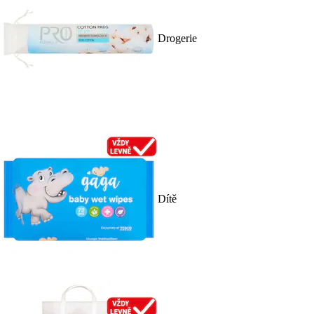
Drogerie
Dítě