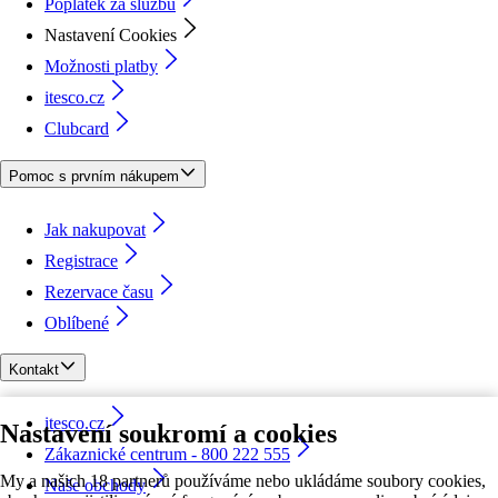
Poplatek za službu
Nastavení Cookies
Možnosti platby
itesco.cz
Clubcard
Pomoc s prvním nákupem
Jak nakupovat
Registrace
Rezervace času
Oblíbené
Kontakt
itesco.cz
Nastavení soukromí a cookies
Zákaznické centrum - 800 222 555
My a našich 18 partnerů používáme nebo ukládáme soubory cookies,
Naše obchody