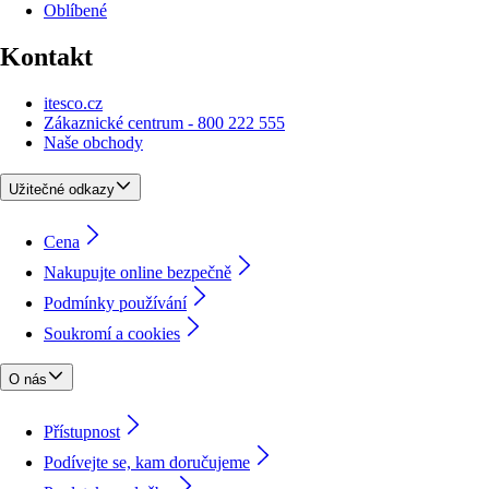
Oblíbené
Kontakt
itesco.cz
Zákaznické centrum - 800 222 555
Naše obchody
Užitečné odkazy
Cena
Nakupujte online bezpečně
Podmínky používání
Soukromí a cookies
O nás
Přístupnost
Podívejte se, kam doručujeme