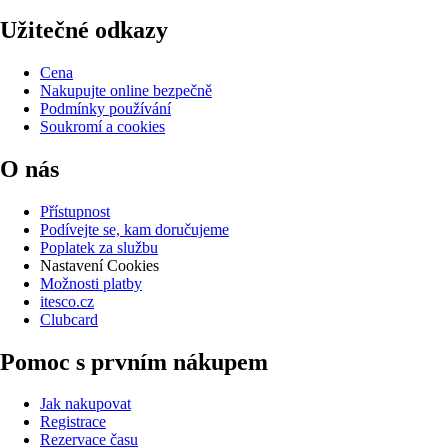
Užitečné odkazy
Cena
Nakupujte online bezpečně
Podmínky používání
Soukromí a cookies
O nás
Přístupnost
Podívejte se, kam doručujeme
Poplatek za službu
Nastavení Cookies
Možnosti platby
itesco.cz
Clubcard
Pomoc s prvním nákupem
Jak nakupovat
Registrace
Rezervace času