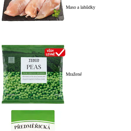
Maso a lahůdky
Mražené