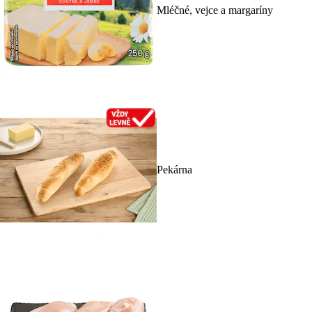
Mléčné, vejce a margaríny
Pekárna