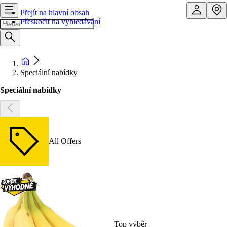
Přejít na hlavní obsah
Přeskočit na vyhledávání
Speciální nabídky
Speciální nabídky
All Offers
Top výběr