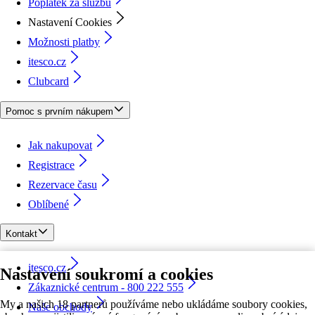
Poplatek za službu
Nastavení Cookies
Možnosti platby
itesco.cz
Clubcard
Pomoc s prvním nákupem
Jak nakupovat
Registrace
Rezervace času
Oblíbené
Kontakt
itesco.cz
Nastavení soukromí a cookies
Zákaznické centrum - 800 222 555
My a našich 18 partnerů používáme nebo ukládáme soubory cookies,
Naše obchody