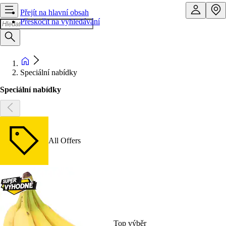
Přejít na hlavní obsah
Přeskočit na vyhledávání
Speciální nabídky
Speciální nabídky
All Offers
Top výběr