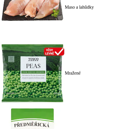
Maso a lahůdky
Mražené