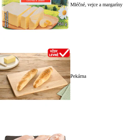
Mléčné, vejce a margaríny
Pekárna