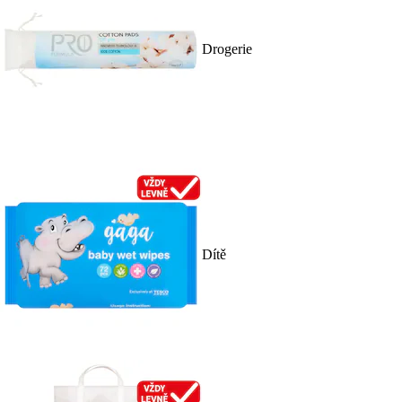
Drogerie
Dítě