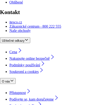
Oblíbené
Kontakt
itesco.cz
Zákaznické centrum - 800 222 555
Naše obchody
Užitečné odkazy
Cena
Nakupujte online bezpečně
Podmínky používání
Soukromí a cookies
O nás
Přístupnost
Podívejte se, kam doručujeme