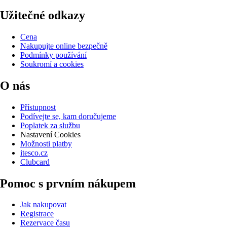
Užitečné odkazy
Cena
Nakupujte online bezpečně
Podmínky používání
Soukromí a cookies
O nás
Přístupnost
Podívejte se, kam doručujeme
Poplatek za službu
Nastavení Cookies
Možnosti platby
itesco.cz
Clubcard
Pomoc s prvním nákupem
Jak nakupovat
Registrace
Rezervace času