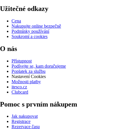
Užitečné odkazy
Cena
Nakupujte online bezpečně
Podmínky používání
Soukromí a cookies
O nás
Přístupnost
Podívejte se, kam doručujeme
Poplatek za službu
Nastavení Cookies
Možnosti platby
itesco.cz
Clubcard
Pomoc s prvním nákupem
Jak nakupovat
Registrace
Rezervace času