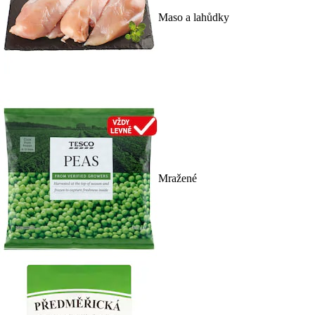
Maso a lahůdky
Mražené