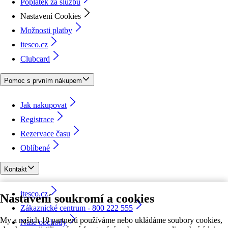
Poplatek za službu
Nastavení Cookies
Možnosti platby
itesco.cz
Clubcard
Pomoc s prvním nákupem
Jak nakupovat
Registrace
Rezervace času
Oblíbené
Kontakt
itesco.cz
Nastavení soukromí a cookies
Zákaznické centrum - 800 222 555
My a našich 18 partnerů používáme nebo ukládáme soubory cookies,
Naše obchody