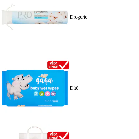
Drogerie
Dítě