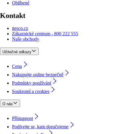
Oblíbené
Kontakt
itesco.cz
Zákaznické centrum - 800 222 555
Naše obchody
Užitečné odkazy
Cena
Nakupujte online bezpečně
Podmínky používání
Soukromí a cookies
O nás
Přístupnost
Podívejte se, kam doručujeme