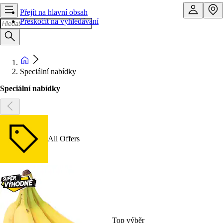
Přejít na hlavní obsah
Přeskočit na vyhledávání
Speciální nabídky
Speciální nabídky
All Offers
Top výběr