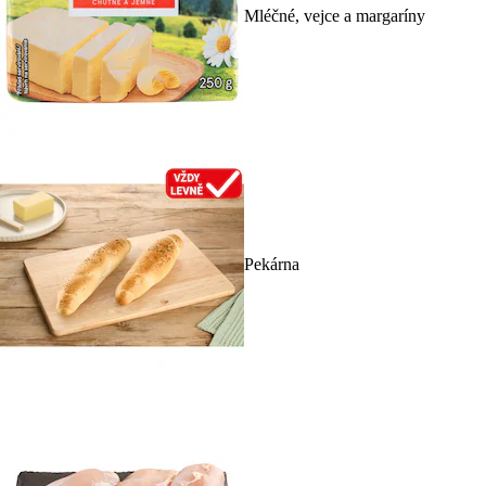
Mléčné, vejce a margaríny
Pekárna