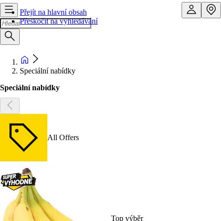
Přejít na hlavní obsah
Přeskočit na vyhledávání
Speciální nabídky
Speciální nabídky
All Offers
Top výběr