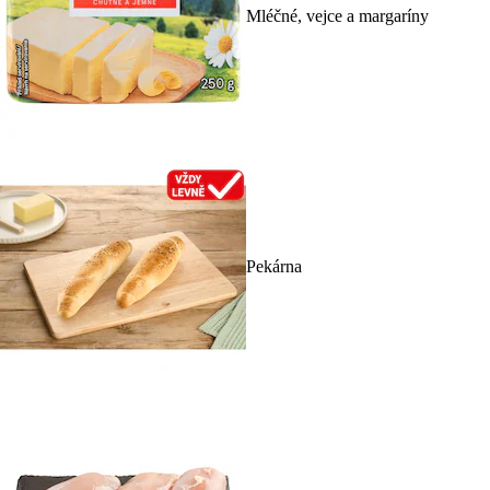
Mléčné, vejce a margaríny
Pekárna