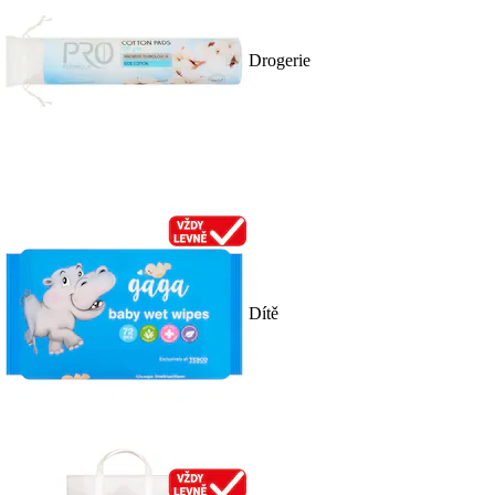
Drogerie
Dítě