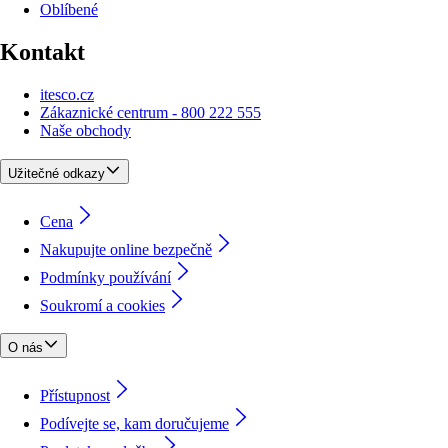
Oblíbené
Kontakt
itesco.cz
Zákaznické centrum - 800 222 555
Naše obchody
Užitečné odkazy
Cena
Nakupujte online bezpečně
Podmínky používání
Soukromí a cookies
O nás
Přístupnost
Podívejte se, kam doručujeme