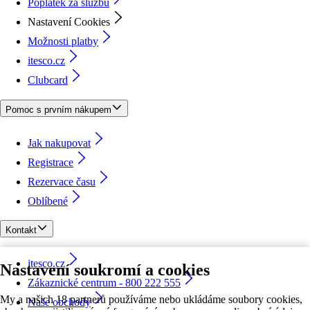
Poplatek za službu
Nastavení Cookies
Možnosti platby
itesco.cz
Clubcard
Pomoc s prvním nákupem
Jak nakupovat
Registrace
Rezervace času
Oblíbené
Kontakt
itesco.cz
Nastavení soukromí a cookies
Zákaznické centrum - 800 222 555
My a našich 18 partnerů používáme nebo ukládáme soubory cookies,
Naše obchody