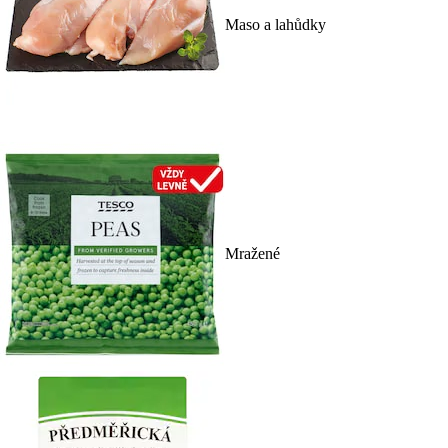
Maso a lahůdky
Mražené