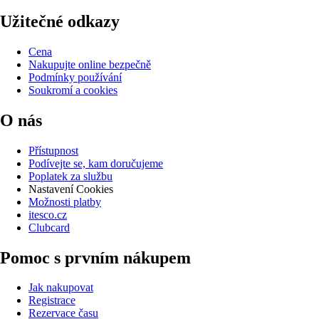
Užitečné odkazy
Cena
Nakupujte online bezpečně
Podmínky používání
Soukromí a cookies
O nás
Přístupnost
Podívejte se, kam doručujeme
Poplatek za službu
Nastavení Cookies
Možnosti platby
itesco.cz
Clubcard
Pomoc s prvním nákupem
Jak nakupovat
Registrace
Rezervace času