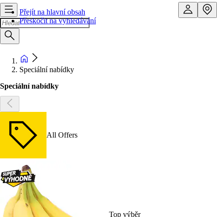
Přejít na hlavní obsah
Přeskočit na vyhledávání
Speciální nabídky
Speciální nabídky
All Offers
Top výběr