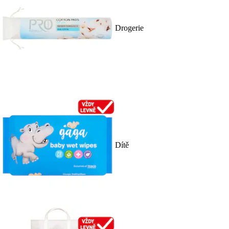
Drogerie
Dítě