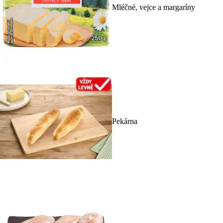
Mléčné, vejce a margaríny
Pekárna