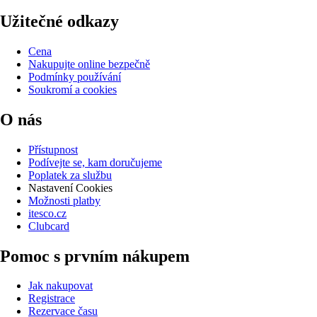
Užitečné odkazy
Cena
Nakupujte online bezpečně
Podmínky používání
Soukromí a cookies
O nás
Přístupnost
Podívejte se, kam doručujeme
Poplatek za službu
Nastavení Cookies
Možnosti platby
itesco.cz
Clubcard
Pomoc s prvním nákupem
Jak nakupovat
Registrace
Rezervace času