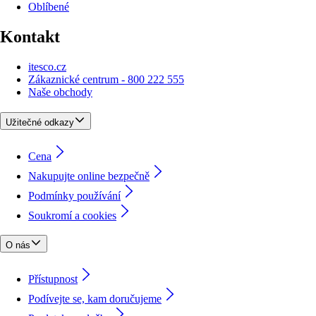
Oblíbené
Kontakt
itesco.cz
Zákaznické centrum - 800 222 555
Naše obchody
Užitečné odkazy
Cena
Nakupujte online bezpečně
Podmínky používání
Soukromí a cookies
O nás
Přístupnost
Podívejte se, kam doručujeme