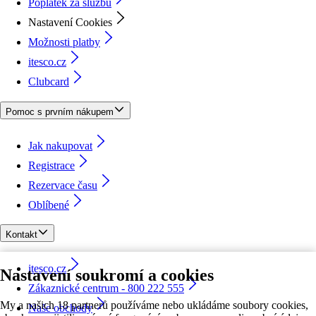
Poplatek za službu
Nastavení Cookies
Možnosti platby
itesco.cz
Clubcard
Pomoc s prvním nákupem
Jak nakupovat
Registrace
Rezervace času
Oblíbené
Kontakt
itesco.cz
Nastavení soukromí a cookies
Zákaznické centrum - 800 222 555
My a našich 18 partnerů používáme nebo ukládáme soubory cookies,
Naše obchody