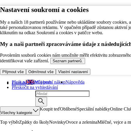
Nastavení soukromí a cookies
My a našich 18 partnerů používáme nebo ukládáme soubory cookies, ab
také personalizovanou reklamu. V opačném případě zůstanou aktivní j
kliknutím na odkaz Soukromí a cookies v patičce webu.
My a naši partneři zpracováváme údaje z následující
Povolením souborů cookies nám umožníte měřit efektivitu zobrazeného o
identifikovat vaše zařízení.
Seznam partnerů.
Přijmout vše
Odmítnout vše
Vlastní nastavení
Přejít na hlavní obsah
Můj první nákup
Nápověda
English
Přeskočit na vyhledávání
Koupit teď
Oblíbené
Speciální nabídky
Online Clu
Všechny kategorie
Top výběr
Zpátky do školy
Novinky
Ovoce a zelenina
Mléčné, vejce a m