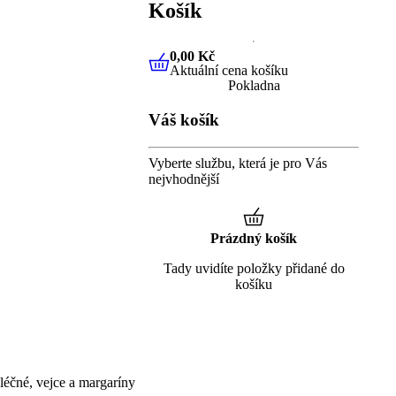
Košík
0,00 Kč
Aktuální cena košíku
0,00 Kč
Aktuální cena košíku
Pokladna
Váš košík
Vyberte službu, která je pro Vás
nejvhodnější
Prázdný košík
Tady uvidíte položky přidané do
košíku
éčné, vejce a margaríny