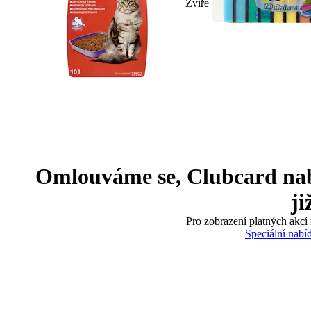
Zvíře
Omlouváme se, Clubcard nabíd
ji
Pro zobrazení platných akcí 
Speciální nabí