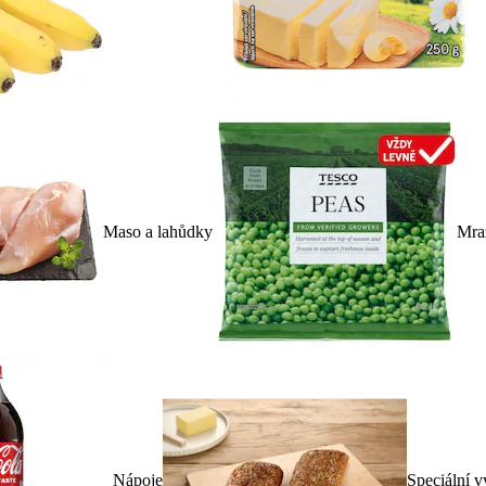
Maso a lahůdky
Mra
Nápoje
Speciální v