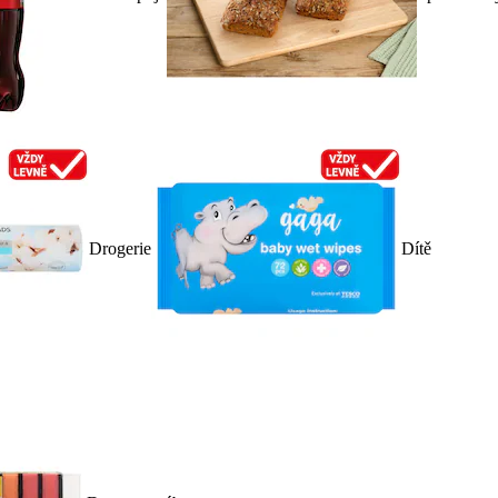
Drogerie
Dítě