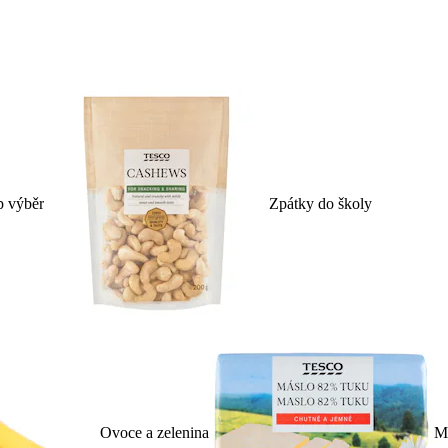
p výběr
Zpátky do školy
Ovoce a zelenina
Ml