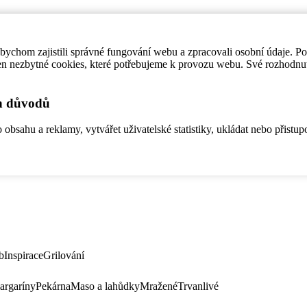
ychom zajistili správné fungování webu a zpracovali osobní údaje. P
en nezbytné cookies, které potřebujeme k provozu webu. Své rozhodnu
ch důvodů
bsahu a reklamy, vytvářet uživatelské statistiky, ukládat nebo přistup
b
Inspirace
Grilování
argaríny
Pekárna
Maso a lahůdky
Mražené
Trvanlivé