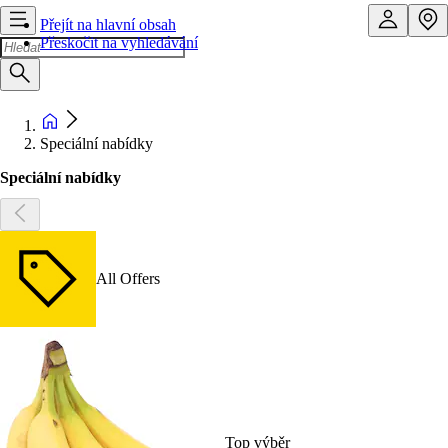
Přejít na hlavní obsah
Přeskočit na vyhledávání
Speciální nabídky
Speciální nabídky
All Offers
Top výběr