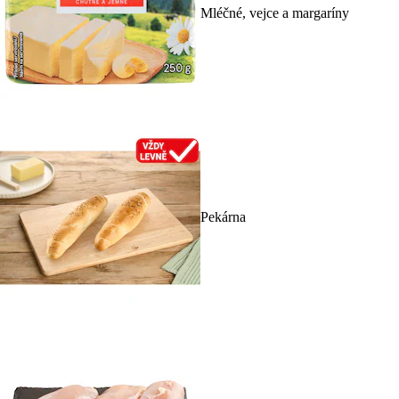
Mléčné, vejce a margaríny
Pekárna