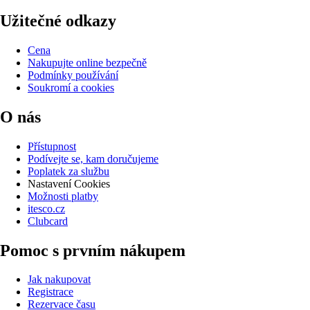
Užitečné odkazy
Cena
Nakupujte online bezpečně
Podmínky používání
Soukromí a cookies
O nás
Přístupnost
Podívejte se, kam doručujeme
Poplatek za službu
Nastavení Cookies
Možnosti platby
itesco.cz
Clubcard
Pomoc s prvním nákupem
Jak nakupovat
Registrace
Rezervace času