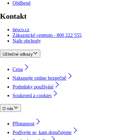
Oblíbené
Kontakt
itesco.cz
Zákaznické centrum - 800 222 555
Naše obchody
Užitečné odkazy
Cena
Nakupujte online bezpečně
Podmínky používání
Soukromí a cookies
O nás
Přístupnost
Podívejte se, kam doručujeme