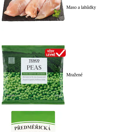
Maso a lahůdky
Mražené