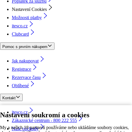
Poplatek za službu
Nastavení Cookies
Možnosti platby
itesco.cz
Clubcard
Pomoc s prvním nákupem
Jak nakupovat
Registrace
Rezervace času
Oblíbené
Kontakt
itesco.cz
Nastavení soukromí a cookies
Zákaznické centrum - 800 222 555
My a našich 18 partnerů používáme nebo ukládáme soubory cookies,
Naše obchody