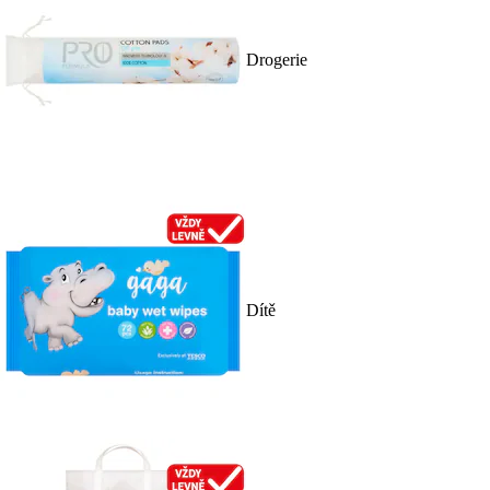
Drogerie
Dítě