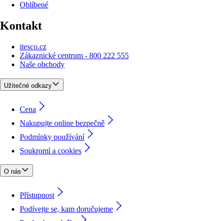
Oblíbené
Kontakt
itesco.cz
Zákaznické centrum - 800 222 555
Naše obchody
Užitečné odkazy
Cena
Nakupujte online bezpečně
Podmínky používání
Soukromí a cookies
O nás
Přístupnost
Podívejte se, kam doručujeme