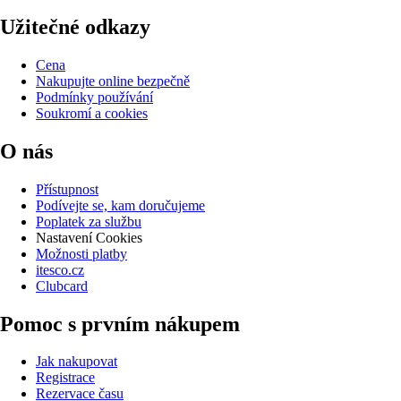
Užitečné odkazy
Cena
Nakupujte online bezpečně
Podmínky používání
Soukromí a cookies
O nás
Přístupnost
Podívejte se, kam doručujeme
Poplatek za službu
Nastavení Cookies
Možnosti platby
itesco.cz
Clubcard
Pomoc s prvním nákupem
Jak nakupovat
Registrace
Rezervace času