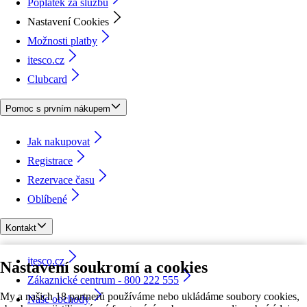
Poplatek za službu
Nastavení Cookies
Možnosti platby
itesco.cz
Clubcard
Pomoc s prvním nákupem
Jak nakupovat
Registrace
Rezervace času
Oblíbené
Kontakt
itesco.cz
Nastavení soukromí a cookies
Zákaznické centrum - 800 222 555
My a našich 18 partnerů používáme nebo ukládáme soubory cookies,
Naše obchody