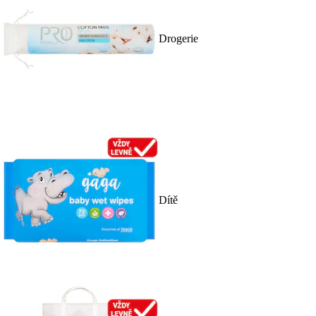
Drogerie
Dítě