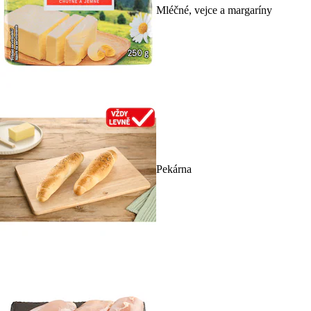
Mléčné, vejce a margaríny
Pekárna