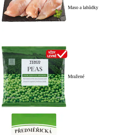
Maso a lahůdky
Mražené