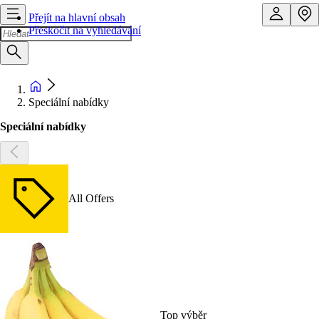
Přejít na hlavní obsah
Přeskočit na vyhledávání
Speciální nabídky
Speciální nabídky
All Offers
Top výběr