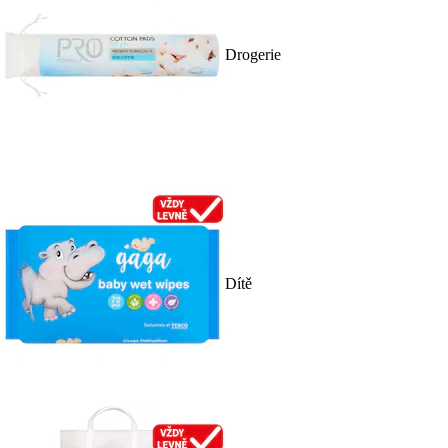
Drogerie
Dítě