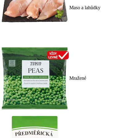
Maso a lahůdky
Mražené