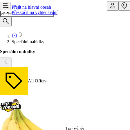
Přejít na hlavní obsah
Přeskočit na vyhledávání
Speciální nabídky
Speciální nabídky
All Offers
Top výběr