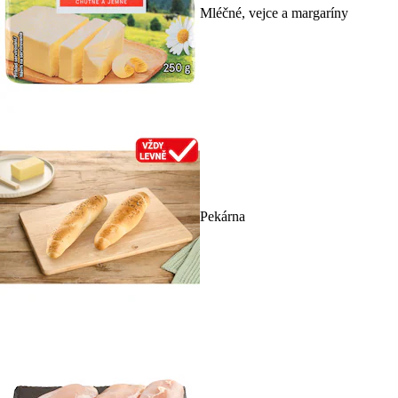
Mléčné, vejce a margaríny
Pekárna