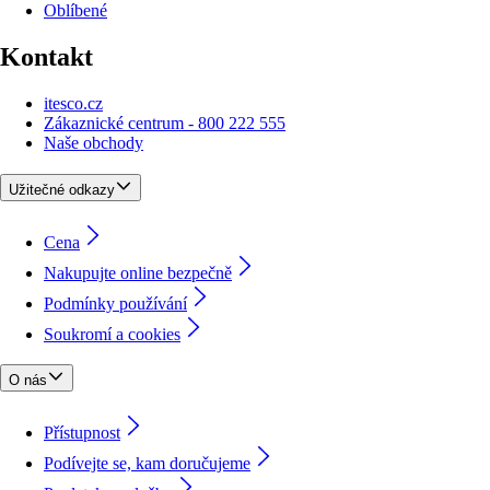
Oblíbené
Kontakt
itesco.cz
Zákaznické centrum - 800 222 555
Naše obchody
Užitečné odkazy
Cena
Nakupujte online bezpečně
Podmínky používání
Soukromí a cookies
O nás
Přístupnost
Podívejte se, kam doručujeme