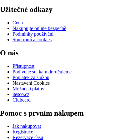
Užitečné odkazy
Cena
Nakupujte online bezpečně
Podmínky používání
Soukromí a cookies
O nás
Přístupnost
Podívejte se, kam doručujeme
Poplatek za službu
Nastavení Cookies
Možnosti platby
itesco.cz
Clubcard
Pomoc s prvním nákupem
Jak nakupovat
Registrace
Rezervace času