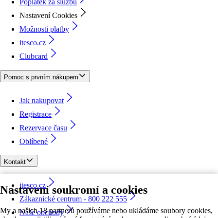
Poplatek za službu
Nastavení Cookies
Možnosti platby
itesco.cz
Clubcard
Pomoc s prvním nákupem
Jak nakupovat
Registrace
Rezervace času
Oblíbené
Kontakt
itesco.cz
Nastavení soukromí a cookies
Zákaznické centrum - 800 222 555
My a našich 18 partnerů používáme nebo ukládáme soubory cookies,
Naše obchody