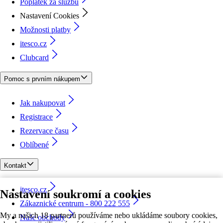
Poplatek za službu
Nastavení Cookies
Možnosti platby
itesco.cz
Clubcard
Pomoc s prvním nákupem
Jak nakupovat
Registrace
Rezervace času
Oblíbené
Kontakt
itesco.cz
Nastavení soukromí a cookies
Zákaznické centrum - 800 222 555
My a našich 18 partnerů používáme nebo ukládáme soubory cookies,
Naše obchody