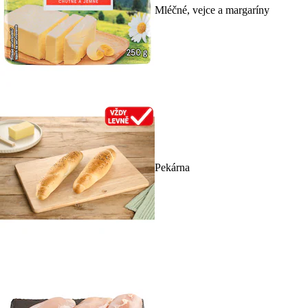
Mléčné, vejce a margaríny
Pekárna