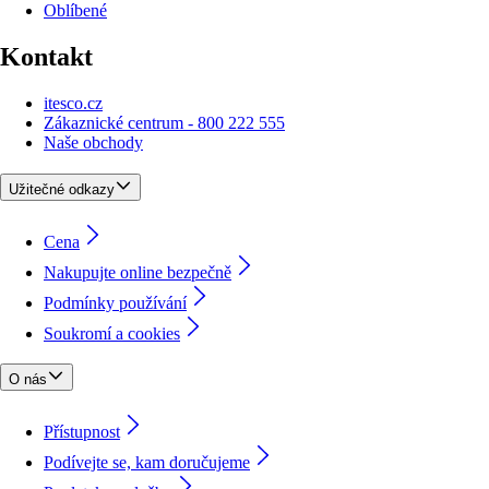
Oblíbené
Kontakt
itesco.cz
Zákaznické centrum - 800 222 555
Naše obchody
Užitečné odkazy
Cena
Nakupujte online bezpečně
Podmínky používání
Soukromí a cookies
O nás
Přístupnost
Podívejte se, kam doručujeme