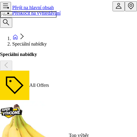
Přejít na hlavní obsah
Přeskočit na vyhledávání
Speciální nabídky
Speciální nabídky
All Offers
Top výběr