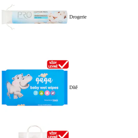
Drogerie
Dítě