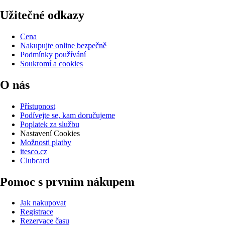
Užitečné odkazy
Cena
Nakupujte online bezpečně
Podmínky používání
Soukromí a cookies
O nás
Přístupnost
Podívejte se, kam doručujeme
Poplatek za službu
Nastavení Cookies
Možnosti platby
itesco.cz
Clubcard
Pomoc s prvním nákupem
Jak nakupovat
Registrace
Rezervace času