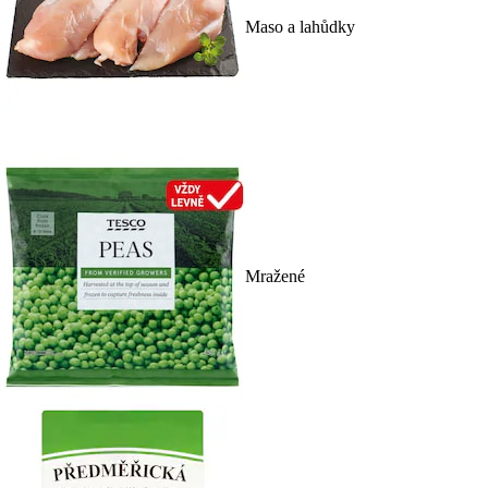
Maso a lahůdky
Mražené