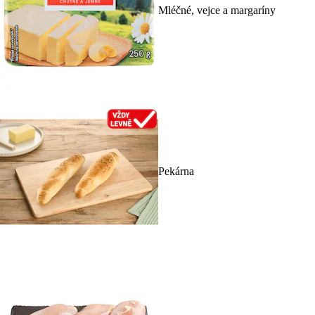
Mléčné, vejce a margaríny
Pekárna