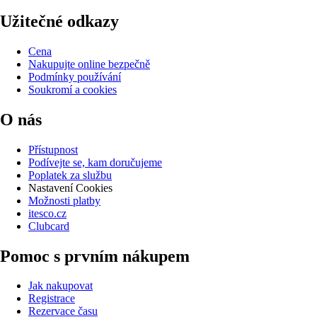
Užitečné odkazy
Cena
Nakupujte online bezpečně
Podmínky používání
Soukromí a cookies
O nás
Přístupnost
Podívejte se, kam doručujeme
Poplatek za službu
Nastavení Cookies
Možnosti platby
itesco.cz
Clubcard
Pomoc s prvním nákupem
Jak nakupovat
Registrace
Rezervace času