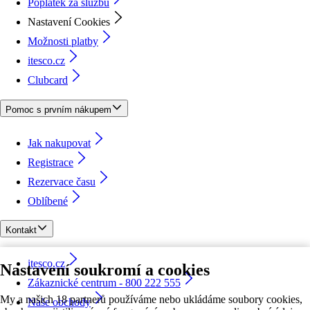
Poplatek za službu
Nastavení Cookies
Možnosti platby
itesco.cz
Clubcard
Pomoc s prvním nákupem
Jak nakupovat
Registrace
Rezervace času
Oblíbené
Kontakt
itesco.cz
Nastavení soukromí a cookies
Zákaznické centrum - 800 222 555
My a našich 18 partnerů používáme nebo ukládáme soubory cookies,
Naše obchody