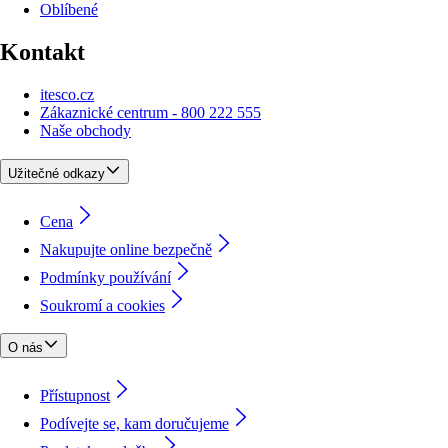
Oblíbené
Kontakt
itesco.cz
Zákaznické centrum - 800 222 555
Naše obchody
Užitečné odkazy
Cena
Nakupujte online bezpečně
Podmínky používání
Soukromí a cookies
O nás
Přístupnost
Podívejte se, kam doručujeme