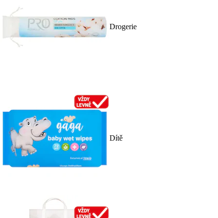
Drogerie
Dítě