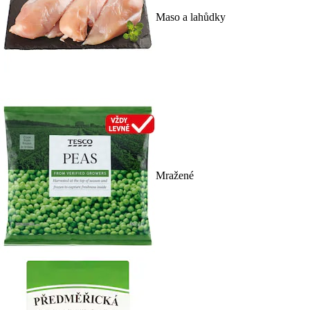
Maso a lahůdky
Mražené