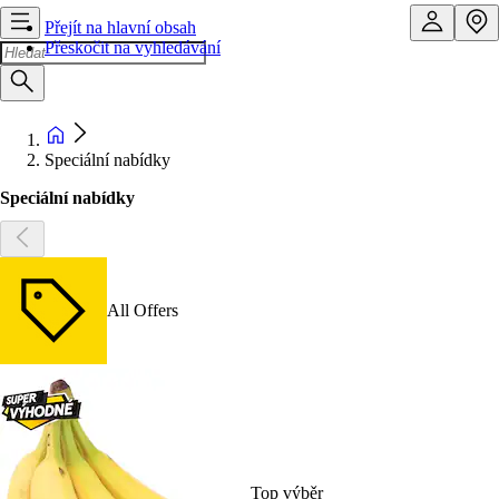
Přejít na hlavní obsah
Přeskočit na vyhledávání
Speciální nabídky
Speciální nabídky
All Offers
Top výběr