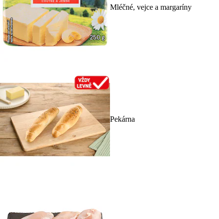
Mléčné, vejce a margaríny
Pekárna