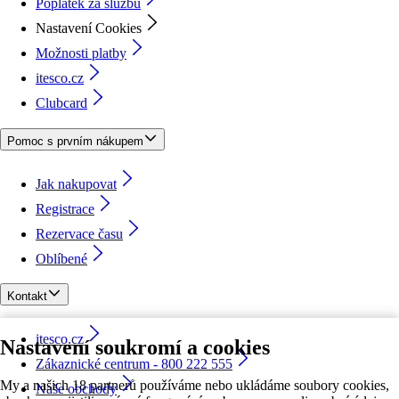
Poplatek za službu
Nastavení Cookies
Možnosti platby
itesco.cz
Clubcard
Pomoc s prvním nákupem
Jak nakupovat
Registrace
Rezervace času
Oblíbené
Kontakt
itesco.cz
Nastavení soukromí a cookies
Zákaznické centrum - 800 222 555
My a našich 18 partnerů používáme nebo ukládáme soubory cookies,
Naše obchody