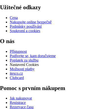
Užitečné odkazy
Cena
Nakupujte online bezpečně
Podmínky používání
Soukromí a cookies
O nás
Přístupnost
Podívejte se, kam doručujeme
Poplatek za službu
Nastavení Cookies
Možnosti platby
itesco.cz
Clubcard
Pomoc s prvním nákupem
Jak nakupovat
Registrace
Rezervace času