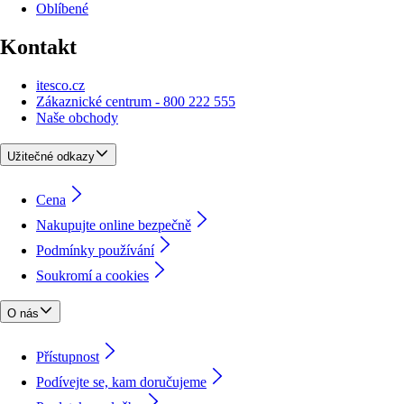
Oblíbené
Kontakt
itesco.cz
Zákaznické centrum - 800 222 555
Naše obchody
Užitečné odkazy
Cena
Nakupujte online bezpečně
Podmínky používání
Soukromí a cookies
O nás
Přístupnost
Podívejte se, kam doručujeme