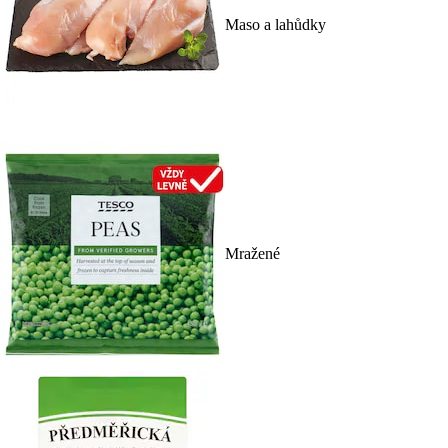
Maso a lahůdky
Mražené