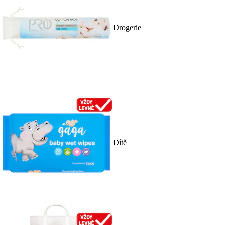
Drogerie
Dítě