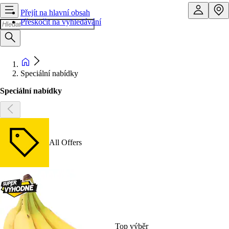
Přejít na hlavní obsah
Přeskočit na vyhledávání
Speciální nabídky
Speciální nabídky
All Offers
Top výběr