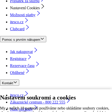
Poplatek za službu
Nastavení Cookies
Možnosti platby
itesco.cz
Clubcard
Pomoc s prvním nákupem
Jak nakupovat
Registrace
Rezervace času
Oblíbené
Kontakt
itesco.cz
Nastavení soukromí a cookies
Zákaznické centrum - 800 222 555
My a našich 18 partnerů používáme nebo ukládáme soubory cookies,
Naše obchody