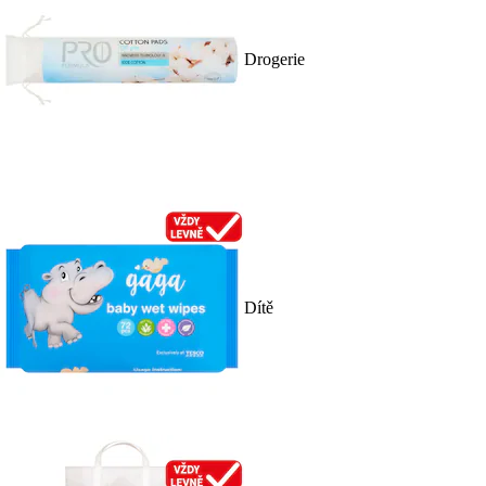
Drogerie
Dítě