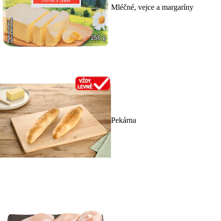
Mléčné, vejce a margaríny
Pekárna