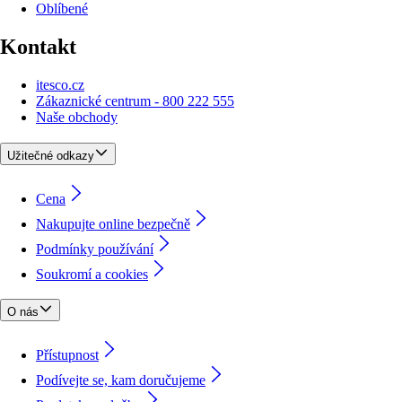
Oblíbené
Kontakt
itesco.cz
Zákaznické centrum - 800 222 555
Naše obchody
Užitečné odkazy
Cena
Nakupujte online bezpečně
Podmínky používání
Soukromí a cookies
O nás
Přístupnost
Podívejte se, kam doručujeme