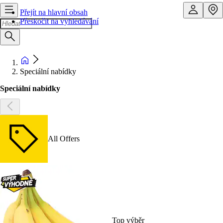
Přejít na hlavní obsah
Přeskočit na vyhledávání
Speciální nabídky
Speciální nabídky
All Offers
Top výběr