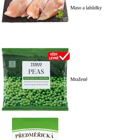
Maso a lahůdky
Mražené