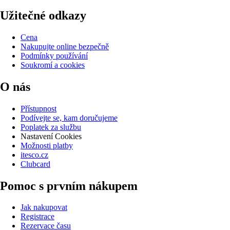
Užitečné odkazy
Cena
Nakupujte online bezpečně
Podmínky používání
Soukromí a cookies
O nás
Přístupnost
Podívejte se, kam doručujeme
Poplatek za službu
Nastavení Cookies
Možnosti platby
itesco.cz
Clubcard
Pomoc s prvním nákupem
Jak nakupovat
Registrace
Rezervace času