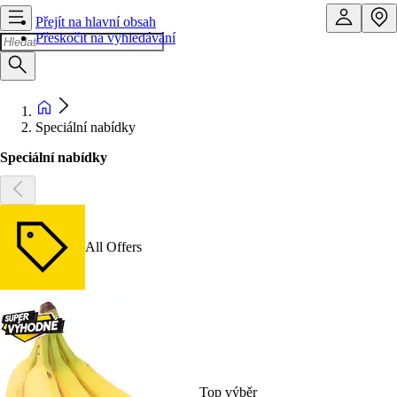
Přejít na hlavní obsah
Přeskočit na vyhledávání
Speciální nabídky
Speciální nabídky
All Offers
Top výběr