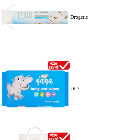
Drogerie
Dítě