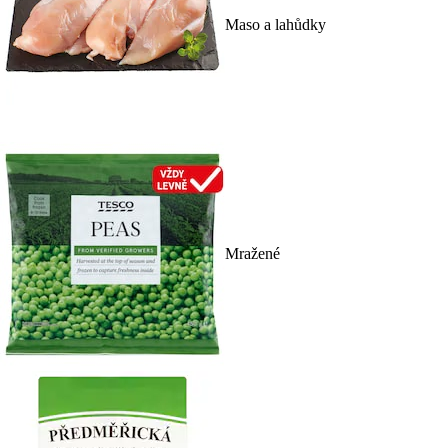
Maso a lahůdky
Mražené