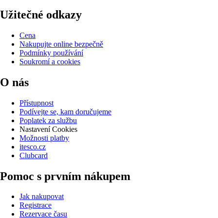
Užitečné odkazy
Cena
Nakupujte online bezpečně
Podmínky používání
Soukromí a cookies
O nás
Přístupnost
Podívejte se, kam doručujeme
Poplatek za službu
Nastavení Cookies
Možnosti platby
itesco.cz
Clubcard
Pomoc s prvním nákupem
Jak nakupovat
Registrace
Rezervace času