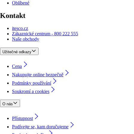
Oblíbené
Kontakt
itesco.cz
Zákaznické centrum - 800 222 555
Naše obchody
Užitečné odkazy
Cena
Nakupujte online bezpečně
Podmínky používání
Soukromí a cookies
O nás
Přístupnost
Podívejte se, kam doručujeme