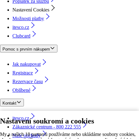
Poplatek za službu
Nastavení Cookies
Možnosti platby
itesco.cz
Clubcard
Pomoc s prvním nákupem
Jak nakupovat
Registrace
Rezervace času
Oblíbené
Kontakt
itesco.cz
Nastavení soukromí a cookies
Zákaznické centrum - 800 222 555
My a našich 18 partnerů používáme nebo ukládáme soubory cookies,
Naše obchody