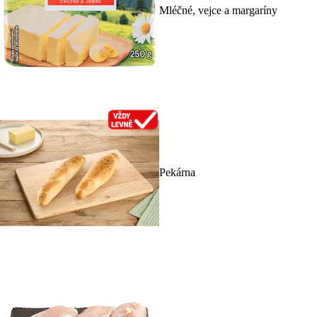
Mléčné, vejce a margaríny
Pekárna