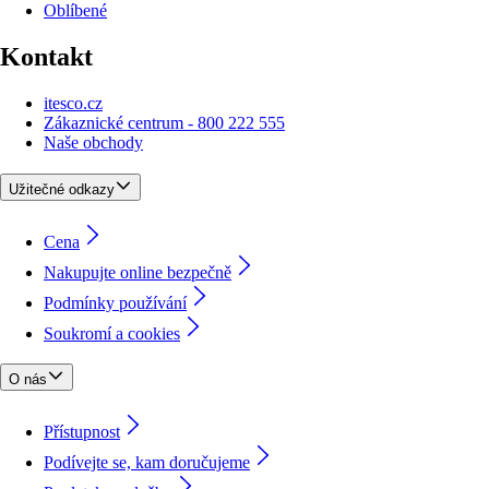
Oblíbené
Kontakt
itesco.cz
Zákaznické centrum - 800 222 555
Naše obchody
Užitečné odkazy
Cena
Nakupujte online bezpečně
Podmínky používání
Soukromí a cookies
O nás
Přístupnost
Podívejte se, kam doručujeme