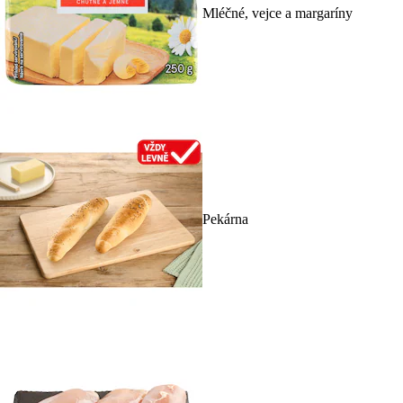
Mléčné, vejce a margaríny
Pekárna