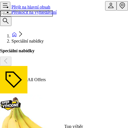
Přejít na hlavní obsah
Přeskočit na vyhledávání
Speciální nabídky
Speciální nabídky
All Offers
Top výběr