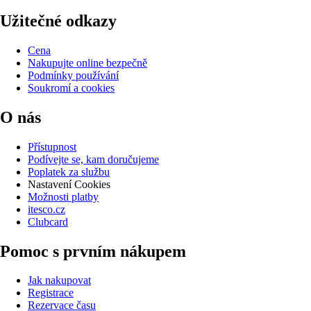
Užitečné odkazy
Cena
Nakupujte online bezpečně
Podmínky používání
Soukromí a cookies
O nás
Přístupnost
Podívejte se, kam doručujeme
Poplatek za službu
Nastavení Cookies
Možnosti platby
itesco.cz
Clubcard
Pomoc s prvním nákupem
Jak nakupovat
Registrace
Rezervace času