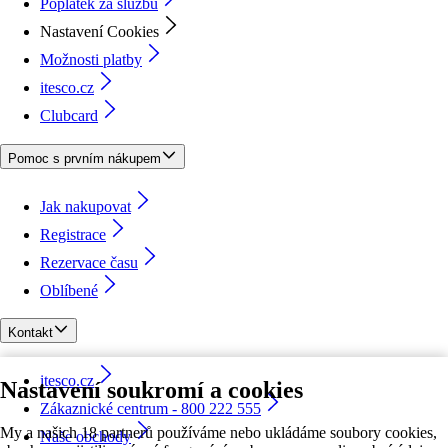
Poplatek za službu
Nastavení Cookies
Možnosti platby
itesco.cz
Clubcard
Pomoc s prvním nákupem
Jak nakupovat
Registrace
Rezervace času
Oblíbené
Kontakt
itesco.cz
Nastavení soukromí a cookies
Zákaznické centrum - 800 222 555
My a našich 18 partnerů používáme nebo ukládáme soubory cookies,
Naše obchody