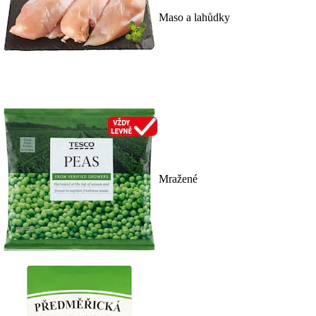
Maso a lahůdky
Mražené