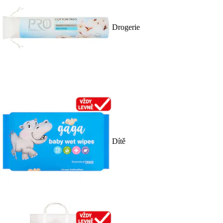
Drogerie
Dítě