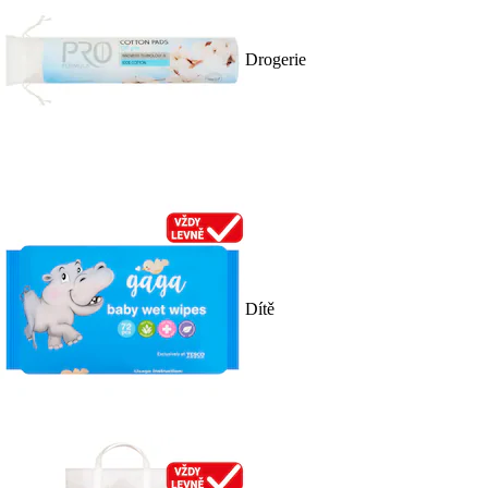
Drogerie
Dítě