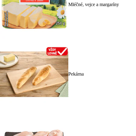
Mléčné, vejce a margaríny
Pekárna