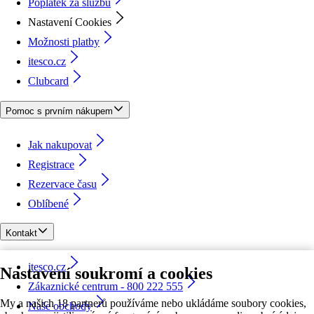
Poplatek za službu
Nastavení Cookies
Možnosti platby
itesco.cz
Clubcard
Pomoc s prvním nákupem
Jak nakupovat
Registrace
Rezervace času
Oblíbené
Kontakt
itesco.cz
Nastavení soukromí a cookies
Zákaznické centrum - 800 222 555
My a našich 18 partnerů používáme nebo ukládáme soubory cookies,
Naše obchody