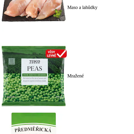
Maso a lahůdky
Mražené