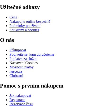
Užitečné odkazy
Cena
Nakupujte online bezpečně
Podmínky používání
Soukromí a cookies
O nás
Přístupnost
Podívejte se, kam doručujeme
Poplatek za službu
Nastavení Cookies
Možnosti platby
itesco.cz
Clubcard
Pomoc s prvním nákupem
Jak nakupovat
Registrace
Rezervace času