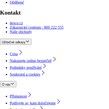
Oblíbené
Kontakt
itesco.cz
Zákaznické centrum - 800 222 555
Naše obchody
Užitečné odkazy
Cena
Nakupujte online bezpečně
Podmínky používání
Soukromí a cookies
O nás
Přístupnost
Podívejte se, kam doručujeme