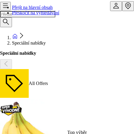
Přejít na hlavní obsah
Přeskočit na vyhledávání
Speciální nabídky
Speciální nabídky
All Offers
Top výběr