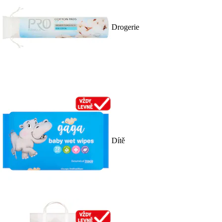
Drogerie
Dítě