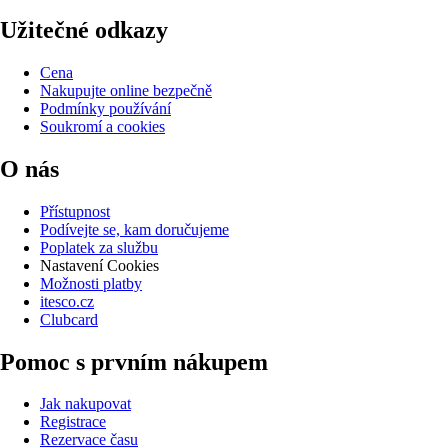
Užitečné odkazy
Cena
Nakupujte online bezpečně
Podmínky používání
Soukromí a cookies
O nás
Přístupnost
Podívejte se, kam doručujeme
Poplatek za službu
Nastavení Cookies
Možnosti platby
itesco.cz
Clubcard
Pomoc s prvním nákupem
Jak nakupovat
Registrace
Rezervace času