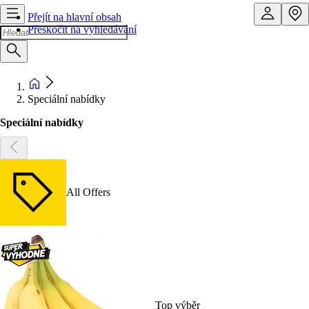
Přejít na hlavní obsah
Přeskočit na vyhledávání
Speciální nabídky
Speciální nabídky
All Offers
Top výběr