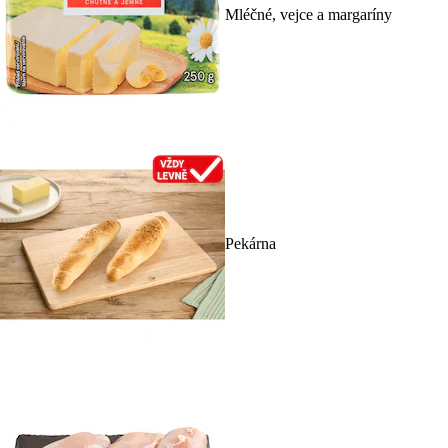
Mléčné, vejce a margaríny
Pekárna