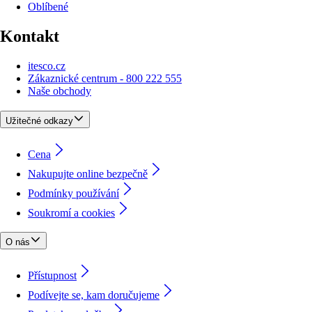
Oblíbené
Kontakt
itesco.cz
Zákaznické centrum - 800 222 555
Naše obchody
Užitečné odkazy
Cena
Nakupujte online bezpečně
Podmínky používání
Soukromí a cookies
O nás
Přístupnost
Podívejte se, kam doručujeme