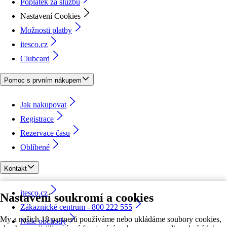
Poplatek za službu
Nastavení Cookies
Možnosti platby
itesco.cz
Clubcard
Pomoc s prvním nákupem
Jak nakupovat
Registrace
Rezervace času
Oblíbené
Kontakt
itesco.cz
Nastavení soukromí a cookies
Zákaznické centrum - 800 222 555
My a našich 18 partnerů používáme nebo ukládáme soubory cookies,
Naše obchody