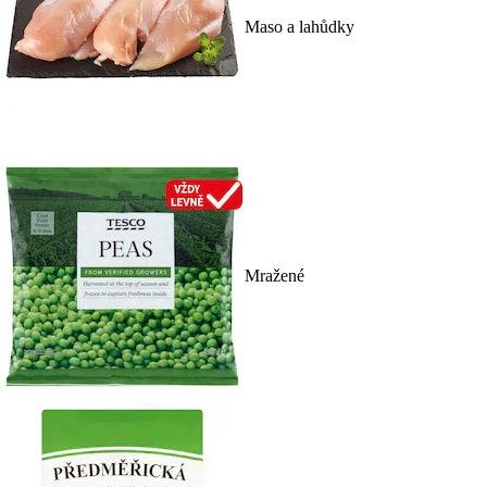
Maso a lahůdky
Mražené