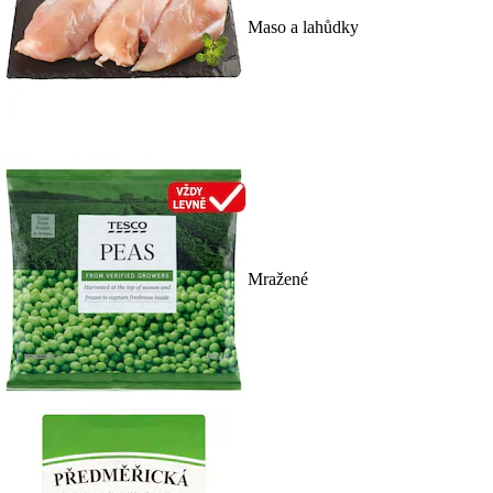
Maso a lahůdky
Mražené