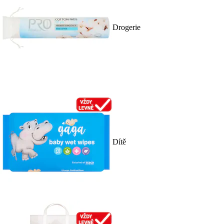
Drogerie
Dítě