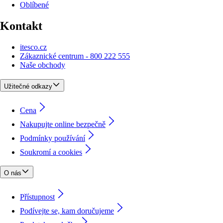
Oblíbené
Kontakt
itesco.cz
Zákaznické centrum - 800 222 555
Naše obchody
Užitečné odkazy
Cena
Nakupujte online bezpečně
Podmínky používání
Soukromí a cookies
O nás
Přístupnost
Podívejte se, kam doručujeme