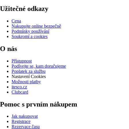
Užitečné odkazy
Cena
Nakupujte online bezpečně
Podmínky používání
Soukromí a cookies
O nás
Přístupnost
Podívejte se, kam doručujeme
Poplatek za službu
Nastavení Cookies
Možnosti platby
itesco.cz
Clubcard
Pomoc s prvním nákupem
Jak nakupovat
Registrace
Rezervace času