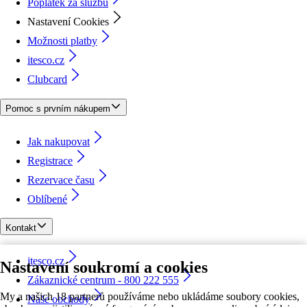
Poplatek za službu
Nastavení Cookies
Možnosti platby
itesco.cz
Clubcard
Pomoc s prvním nákupem
Jak nakupovat
Registrace
Rezervace času
Oblíbené
Kontakt
itesco.cz
Nastavení soukromí a cookies
Zákaznické centrum - 800 222 555
My a našich 18 partnerů používáme nebo ukládáme soubory cookies,
Naše obchody