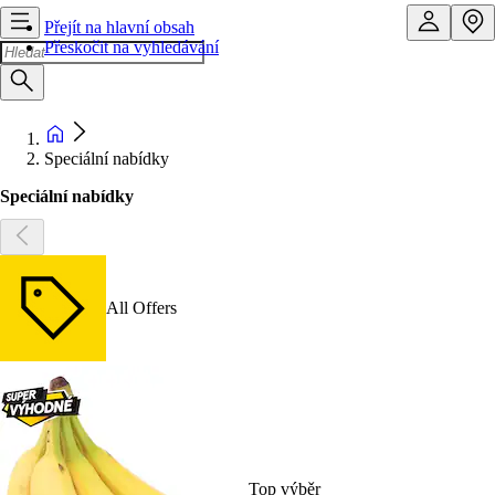
Přejít na hlavní obsah
Přeskočit na vyhledávání
Speciální nabídky
Speciální nabídky
All Offers
Top výběr