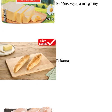
Mléčné, vejce a margaríny
Pekárna