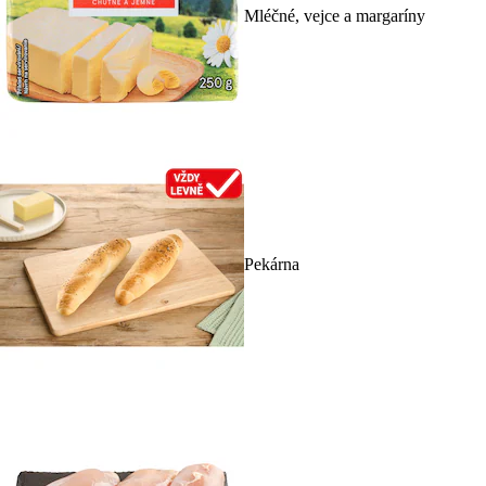
Mléčné, vejce a margaríny
Pekárna