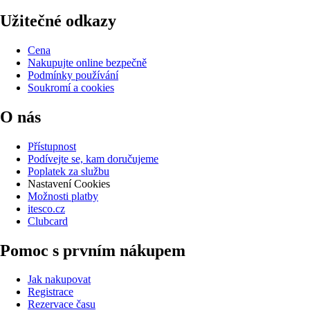
Užitečné odkazy
Cena
Nakupujte online bezpečně
Podmínky používání
Soukromí a cookies
O nás
Přístupnost
Podívejte se, kam doručujeme
Poplatek za službu
Nastavení Cookies
Možnosti platby
itesco.cz
Clubcard
Pomoc s prvním nákupem
Jak nakupovat
Registrace
Rezervace času