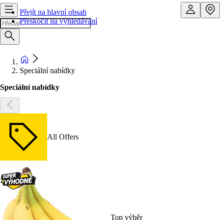
Přejít na hlavní obsah
Přeskočit na vyhledávání
Speciální nabídky
Speciální nabídky
All Offers
Top výběr