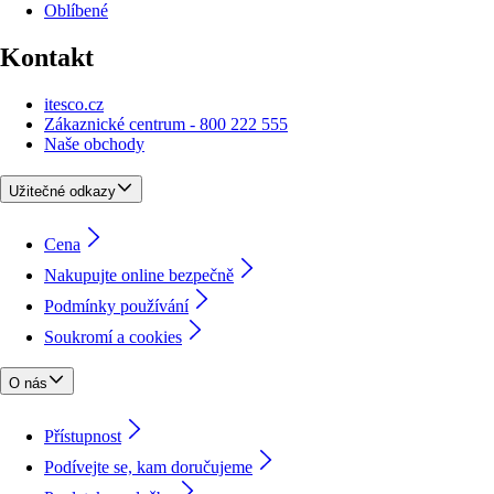
Oblíbené
Kontakt
itesco.cz
Zákaznické centrum - 800 222 555
Naše obchody
Užitečné odkazy
Cena
Nakupujte online bezpečně
Podmínky používání
Soukromí a cookies
O nás
Přístupnost
Podívejte se, kam doručujeme