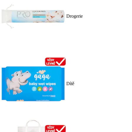
Drogerie
Dítě