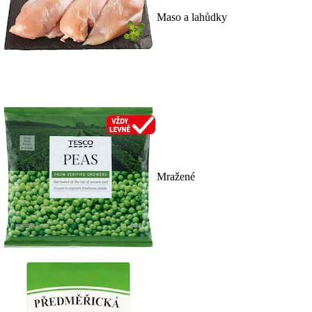
Maso a lahůdky
Mražené