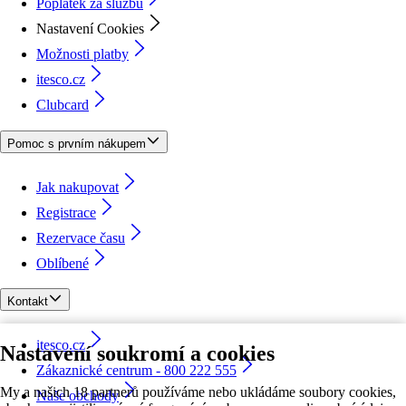
Poplatek za službu
Nastavení Cookies
Možnosti platby
itesco.cz
Clubcard
Pomoc s prvním nákupem
Jak nakupovat
Registrace
Rezervace času
Oblíbené
Kontakt
itesco.cz
Nastavení soukromí a cookies
Zákaznické centrum - 800 222 555
My a našich 18 partnerů používáme nebo ukládáme soubory cookies,
Naše obchody