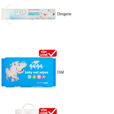
Drogerie
Dítě