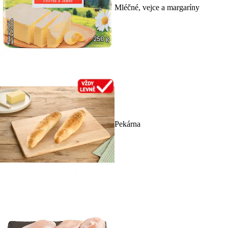
Mléčné, vejce a margaríny
Pekárna