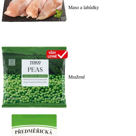
Maso a lahůdky
Mražené