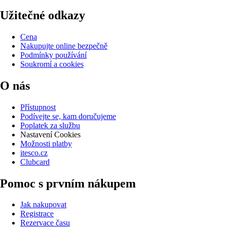
Užitečné odkazy
Cena
Nakupujte online bezpečně
Podmínky používání
Soukromí a cookies
O nás
Přístupnost
Podívejte se, kam doručujeme
Poplatek za službu
Nastavení Cookies
Možnosti platby
itesco.cz
Clubcard
Pomoc s prvním nákupem
Jak nakupovat
Registrace
Rezervace času