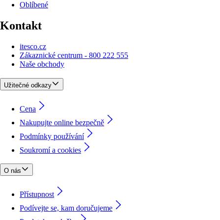
Oblíbené
Kontakt
itesco.cz
Zákaznické centrum - 800 222 555
Naše obchody
Užitečné odkazy
Cena
Nakupujte online bezpečně
Podmínky používání
Soukromí a cookies
O nás
Přístupnost
Podívejte se, kam doručujeme