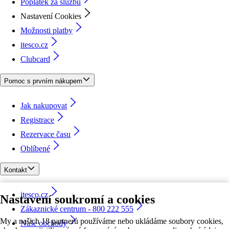
Poplatek za službu
Nastavení Cookies
Možnosti platby
itesco.cz
Clubcard
Pomoc s prvním nákupem
Jak nakupovat
Registrace
Rezervace času
Oblíbené
Kontakt
itesco.cz
Nastavení soukromí a cookies
Zákaznické centrum - 800 222 555
My a našich 18 partnerů používáme nebo ukládáme soubory cookies,
Naše obchody