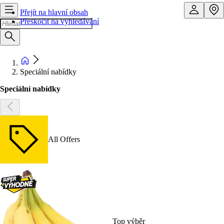
Přejít na hlavní obsah
Přeskočit na vyhledávání
Speciální nabídky
Speciální nabídky
All Offers
Top výběr