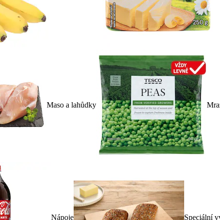
Maso a lahůdky
Mra
Nápoje
Speciální v