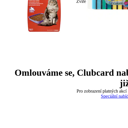
Zvíře
Omlouváme se, Clubcard nabíd
ji
Pro zobrazení platných akcí 
Speciální nabí