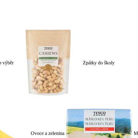
p výběr
Zpátky do školy
Ovoce a zelenina
Ml