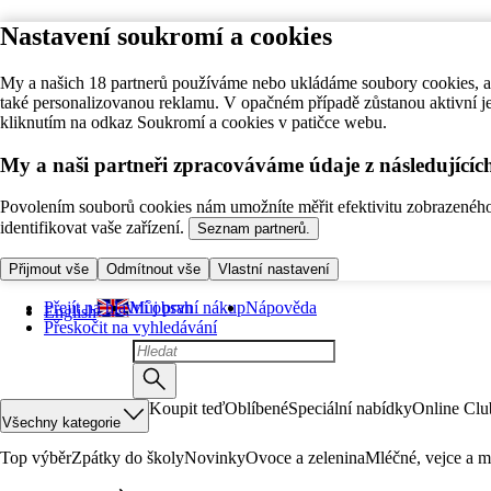
Nastavení soukromí a cookies
My a našich 18 partnerů používáme nebo ukládáme soubory cookies, ab
také personalizovanou reklamu. V opačném případě zůstanou aktivní j
kliknutím na odkaz Soukromí a cookies v patičce webu.
My a naši partneři zpracováváme údaje z následující
Povolením souborů cookies nám umožníte měřit efektivitu zobrazeného o
identifikovat vaše zařízení.
Seznam partnerů.
Přijmout vše
Odmítnout vše
Vlastní nastavení
Přejít na hlavní obsah
Můj první nákup
Nápověda
English
Přeskočit na vyhledávání
Koupit teď
Oblíbené
Speciální nabídky
Online Clu
Všechny kategorie
Top výběr
Zpátky do školy
Novinky
Ovoce a zelenina
Mléčné, vejce a m