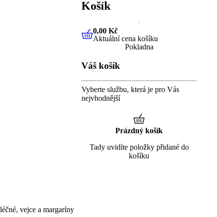
Košík
0,00 Kč
Aktuální cena košíku
0,00 Kč
Aktuální cena košíku
Pokladna
Váš košík
Vyberte službu, která je pro Vás
nejvhodnější
Prázdný košík
Tady uvidíte položky přidané do
košíku
éčné, vejce a margaríny