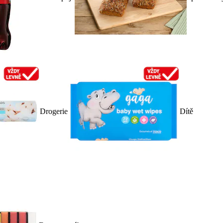
Drogerie
Dítě