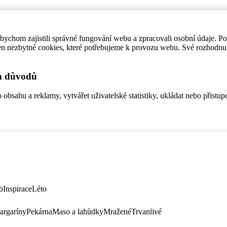
ychom zajistili správné fungování webu a zpracovali osobní údaje. P
en nezbytné cookies, které potřebujeme k provozu webu. Své rozhodnu
ch důvodů
bsahu a reklamy, vytvářet uživatelské statistiky, ukládat nebo přistup
b
Inspirace
Léto
argaríny
Pekárna
Maso a lahůdky
Mražené
Trvanlivé