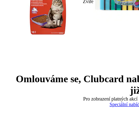
Zvíře
Omlouváme se, Clubcard nabíd
ji
Pro zobrazení platných akcí 
Speciální nabí