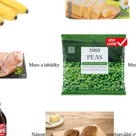
Maso a lahůdky
Mra
Nápoje
Speciální v