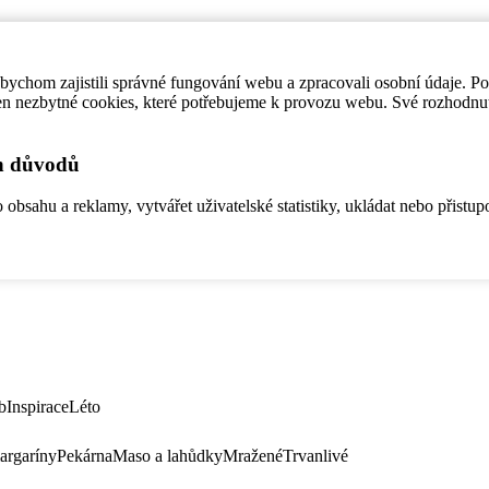
ychom zajistili správné fungování webu a zpracovali osobní údaje. P
en nezbytné cookies, které potřebujeme k provozu webu. Své rozhodnu
ch důvodů
bsahu a reklamy, vytvářet uživatelské statistiky, ukládat nebo přistup
b
Inspirace
Léto
argaríny
Pekárna
Maso a lahůdky
Mražené
Trvanlivé