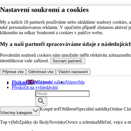
Nastavení soukromí a cookies
My a našich 18 partnerů používáme nebo ukládáme soubory cookies, ab
také personalizovanou reklamu. V opačném případě zůstanou aktivní j
kliknutím na odkaz Soukromí a cookies v patičce webu.
My a naši partneři zpracováváme údaje z následující
Povolením souborů cookies nám umožníte měřit efektivitu zobrazeného o
identifikovat vaše zařízení.
Seznam partnerů.
Přijmout vše
Odmítnout vše
Vlastní nastavení
Přejít na hlavní obsah
Můj první nákup
Nápověda
English
Přeskočit na vyhledávání
Koupit teď
Oblíbené
Speciální nabídky
Online Clu
Všechny kategorie
Top výběr
Zpátky do školy
Novinky
Ovoce a zelenina
Mléčné, vejce a m