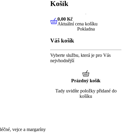
Košík
0,00 Kč
Aktuální cena košíku
0,00 Kč
Aktuální cena košíku
Pokladna
Váš košík
Vyberte službu, která je pro Vás
nejvhodnější
Prázdný košík
Tady uvidíte položky přidané do
košíku
éčné, vejce a margaríny