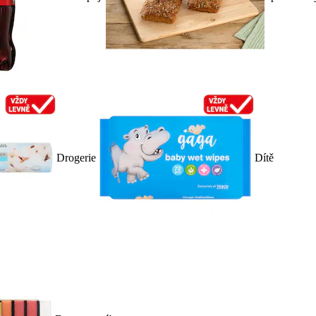
Drogerie
Dítě