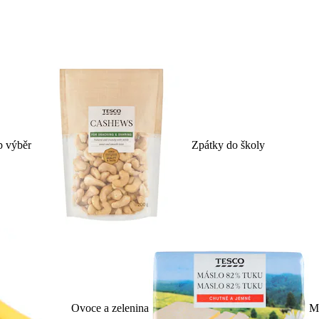
p výběr
Zpátky do školy
Ovoce a zelenina
Ml