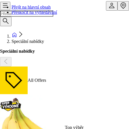
Přejít na hlavní obsah
Přeskočit na vyhledávání
Speciální nabídky
Speciální nabídky
All Offers
Top výběr