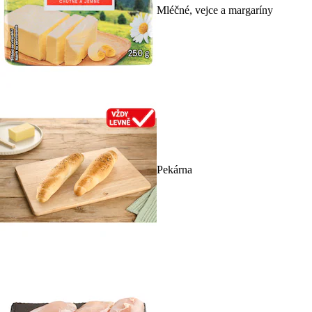
Mléčné, vejce a margaríny
Pekárna