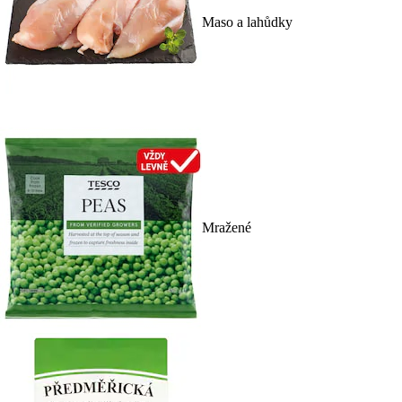
Maso a lahůdky
Mražené