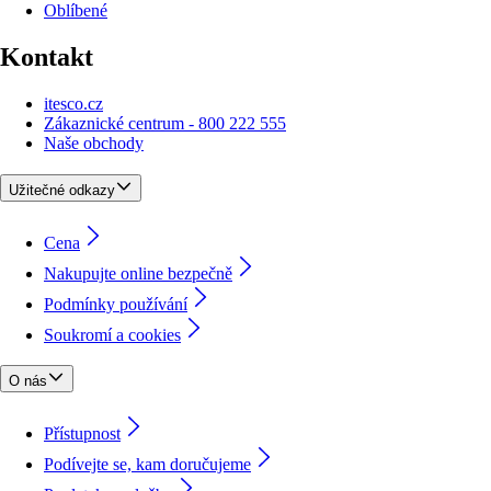
Oblíbené
Kontakt
itesco.cz
Zákaznické centrum - 800 222 555
Naše obchody
Užitečné odkazy
Cena
Nakupujte online bezpečně
Podmínky používání
Soukromí a cookies
O nás
Přístupnost
Podívejte se, kam doručujeme