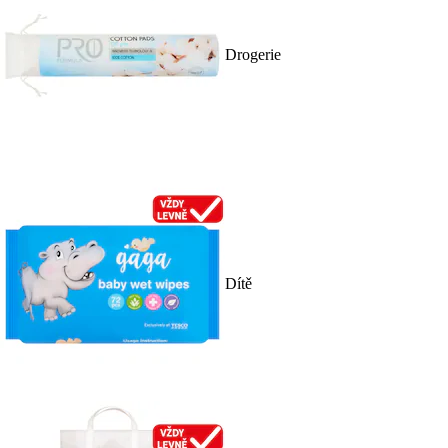
Drogerie
Dítě