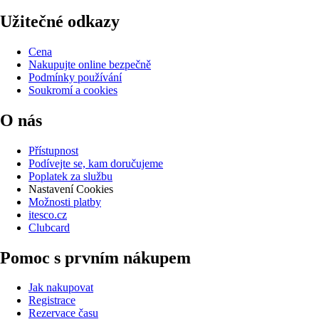
Užitečné odkazy
Cena
Nakupujte online bezpečně
Podmínky používání
Soukromí a cookies
O nás
Přístupnost
Podívejte se, kam doručujeme
Poplatek za službu
Nastavení Cookies
Možnosti platby
itesco.cz
Clubcard
Pomoc s prvním nákupem
Jak nakupovat
Registrace
Rezervace času