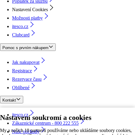
Poplatek za službu
Nastavení Cookies
Možnosti platby
itesco.cz
Clubcard
Pomoc s prvním nákupem
Jak nakupovat
Registrace
Rezervace času
Oblíbené
Kontakt
itesco.cz
Nastavení soukromí a cookies
Zákaznické centrum - 800 222 555
My a našich 18 partnerů používáme nebo ukládáme soubory cookies,
Naše obchody