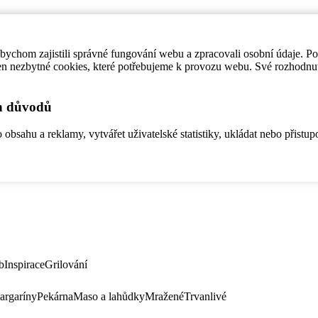
ychom zajistili správné fungování webu a zpracovali osobní údaje. P
en nezbytné cookies, které potřebujeme k provozu webu. Své rozhodnu
ch důvodů
bsahu a reklamy, vytvářet uživatelské statistiky, ukládat nebo přistup
b
Inspirace
Grilování
argaríny
Pekárna
Maso a lahůdky
Mražené
Trvanlivé