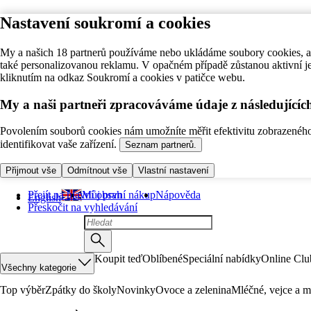
Nastavení soukromí a cookies
My a našich 18 partnerů používáme nebo ukládáme soubory cookies, ab
také personalizovanou reklamu. V opačném případě zůstanou aktivní j
kliknutím na odkaz Soukromí a cookies v patičce webu.
My a naši partneři zpracováváme údaje z následující
Povolením souborů cookies nám umožníte měřit efektivitu zobrazeného o
identifikovat vaše zařízení.
Seznam partnerů.
Přijmout vše
Odmítnout vše
Vlastní nastavení
Přejít na hlavní obsah
Můj první nákup
Nápověda
English
Přeskočit na vyhledávání
Koupit teď
Oblíbené
Speciální nabídky
Online Clu
Všechny kategorie
Top výběr
Zpátky do školy
Novinky
Ovoce a zelenina
Mléčné, vejce a m