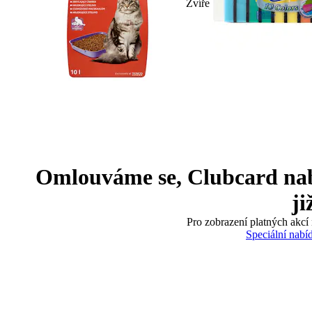
Zvíře
Omlouváme se, Clubcard nabíd
ji
Pro zobrazení platných akcí 
Speciální nabí