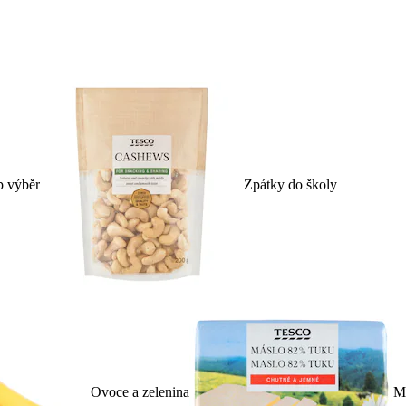
p výběr
Zpátky do školy
Ovoce a zelenina
Ml