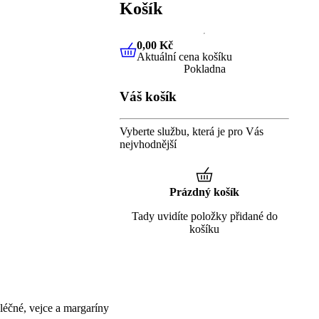
Košík
0,00 Kč
Aktuální cena košíku
0,00 Kč
Aktuální cena košíku
Pokladna
Váš košík
Vyberte službu, která je pro Vás
nejvhodnější
Prázdný košík
Tady uvidíte položky přidané do
košíku
éčné, vejce a margaríny