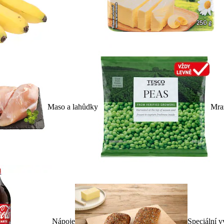
Maso a lahůdky
Mra
Nápoje
Speciální v