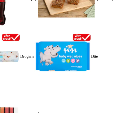
Drogerie
Dítě