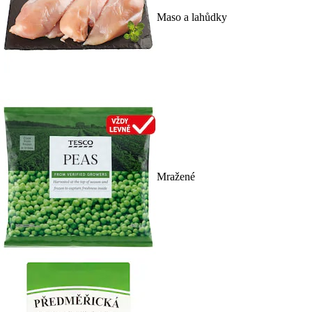
Maso a lahůdky
Mražené