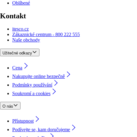
Oblíbené
Kontakt
itesco.cz
Zákaznické centrum - 800 222 555
Naše obchody
Užitečné odkazy
Cena
Nakupujte online bezpečně
Podmínky používání
Soukromí a cookies
O nás
Přístupnost
Podívejte se, kam doručujeme