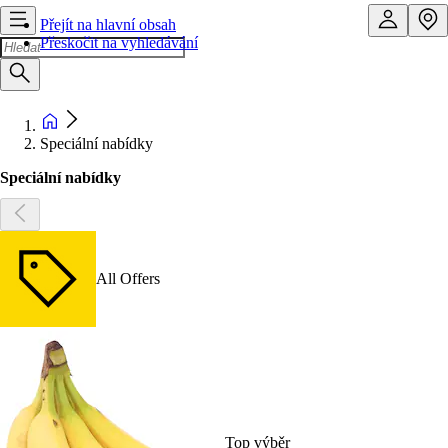
Přejít na hlavní obsah
Přeskočit na vyhledávání
Speciální nabídky
Speciální nabídky
All Offers
Top výběr