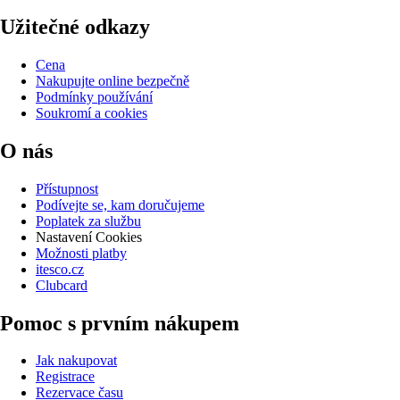
Užitečné odkazy
Cena
Nakupujte online bezpečně
Podmínky používání
Soukromí a cookies
O nás
Přístupnost
Podívejte se, kam doručujeme
Poplatek za službu
Nastavení Cookies
Možnosti platby
itesco.cz
Clubcard
Pomoc s prvním nákupem
Jak nakupovat
Registrace
Rezervace času