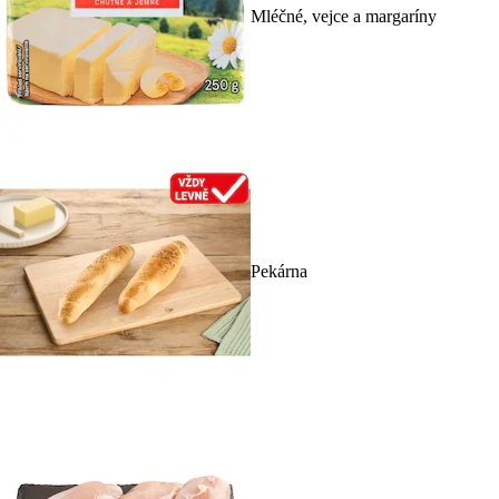
Mléčné, vejce a margaríny
Pekárna