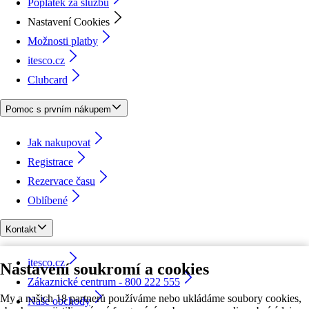
Poplatek za službu
Nastavení Cookies
Možnosti platby
itesco.cz
Clubcard
Pomoc s prvním nákupem
Jak nakupovat
Registrace
Rezervace času
Oblíbené
Kontakt
itesco.cz
Nastavení soukromí a cookies
Zákaznické centrum - 800 222 555
My a našich 18 partnerů používáme nebo ukládáme soubory cookies,
Naše obchody