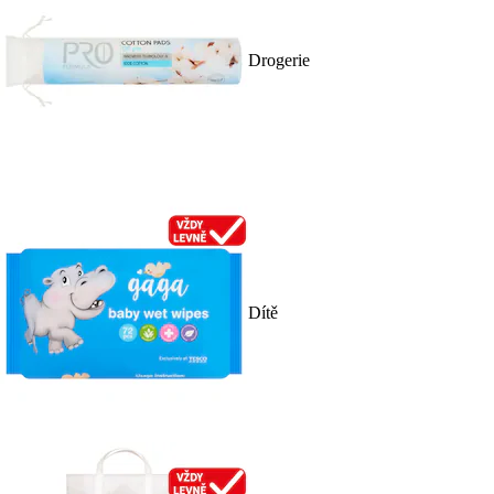
Drogerie
Dítě