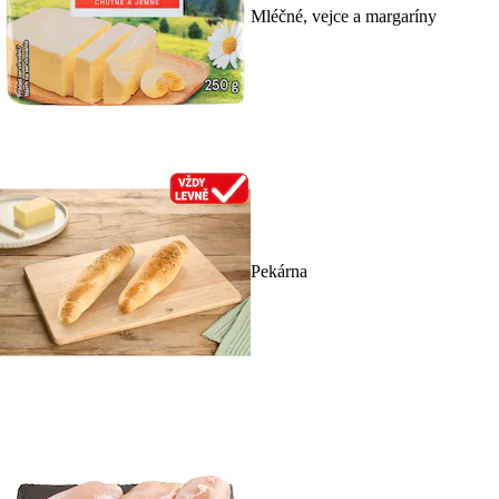
Mléčné, vejce a margaríny
Pekárna