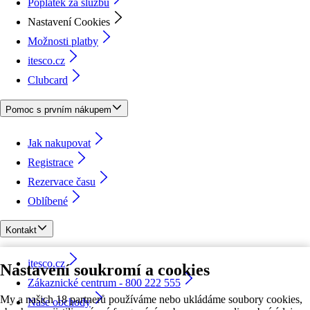
Poplatek za službu
Nastavení Cookies
Možnosti platby
itesco.cz
Clubcard
Pomoc s prvním nákupem
Jak nakupovat
Registrace
Rezervace času
Oblíbené
Kontakt
itesco.cz
Nastavení soukromí a cookies
Zákaznické centrum - 800 222 555
My a našich 18 partnerů používáme nebo ukládáme soubory cookies,
Naše obchody