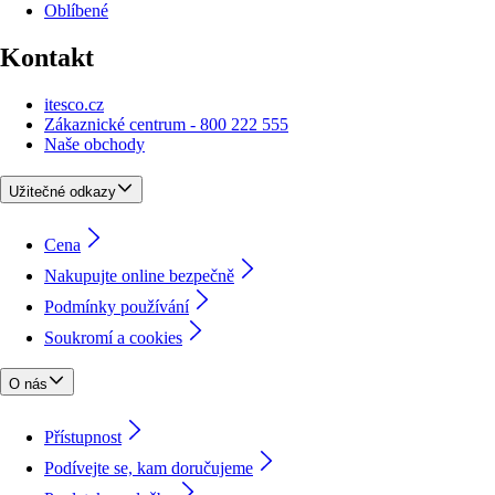
Oblíbené
Kontakt
itesco.cz
Zákaznické centrum - 800 222 555
Naše obchody
Užitečné odkazy
Cena
Nakupujte online bezpečně
Podmínky používání
Soukromí a cookies
O nás
Přístupnost
Podívejte se, kam doručujeme