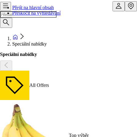
Přejít na hlavní obsah
Přeskočit na vyhledávání
Speciální nabídky
Speciální nabídky
All Offers
Top výběr