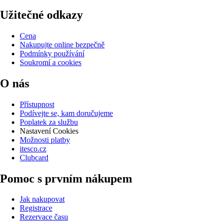
Užitečné odkazy
Cena
Nakupujte online bezpečně
Podmínky používání
Soukromí a cookies
O nás
Přístupnost
Podívejte se, kam doručujeme
Poplatek za službu
Nastavení Cookies
Možnosti platby
itesco.cz
Clubcard
Pomoc s prvním nákupem
Jak nakupovat
Registrace
Rezervace času