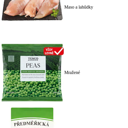
Maso a lahůdky
Mražené