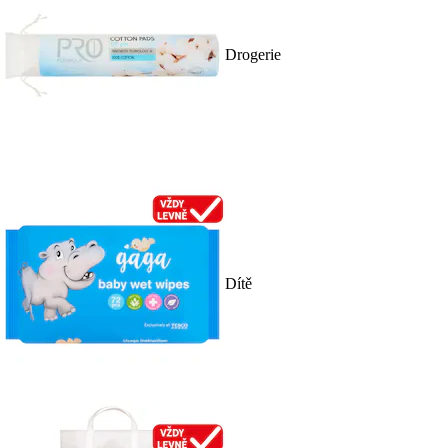
Drogerie
Dítě