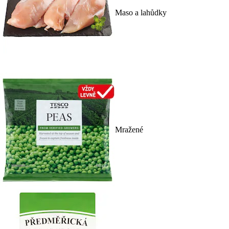
Maso a lahůdky
Mražené