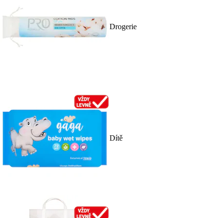
Drogerie
Dítě