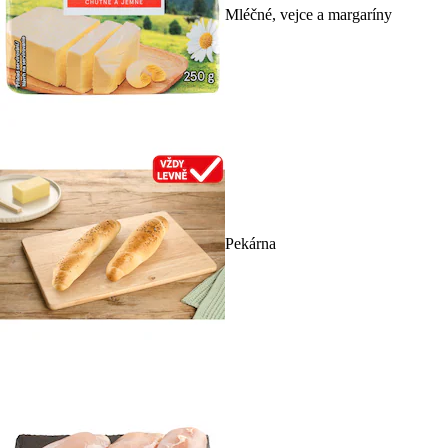
Mléčné, vejce a margaríny
Pekárna