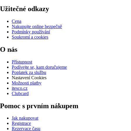
Užitečné odkazy
Cena
Nakupujte online bezpečně
Podmínky používání
Soukromí a cookies
O nás
Přístupnost
Podívejte se, kam doručujeme
Poplatek za službu
Nastavení Cookies
Možnosti platby
itesco.cz
Clubcard
Pomoc s prvním nákupem
Jak nakupovat
Registrace
Rezervace času