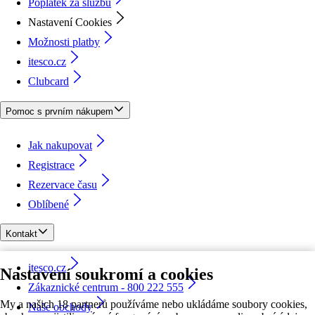
Poplatek za službu
Nastavení Cookies
Možnosti platby
itesco.cz
Clubcard
Pomoc s prvním nákupem
Jak nakupovat
Registrace
Rezervace času
Oblíbené
Kontakt
itesco.cz
Nastavení soukromí a cookies
Zákaznické centrum - 800 222 555
My a našich 18 partnerů používáme nebo ukládáme soubory cookies,
Naše obchody