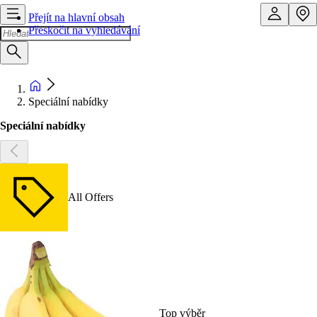
Přejít na hlavní obsah
Přeskočit na vyhledávání
Speciální nabídky
Speciální nabídky
All Offers
Top výběr