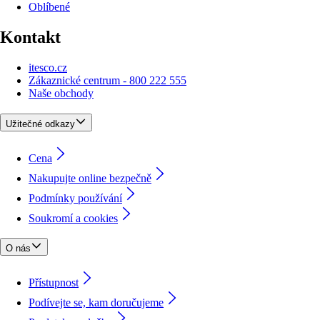
Oblíbené
Kontakt
itesco.cz
Zákaznické centrum - 800 222 555
Naše obchody
Užitečné odkazy
Cena
Nakupujte online bezpečně
Podmínky používání
Soukromí a cookies
O nás
Přístupnost
Podívejte se, kam doručujeme