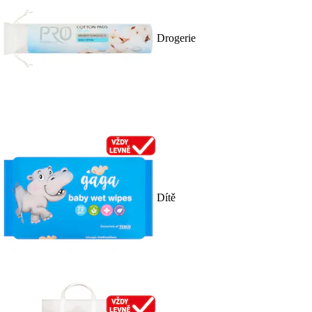
Drogerie
Dítě