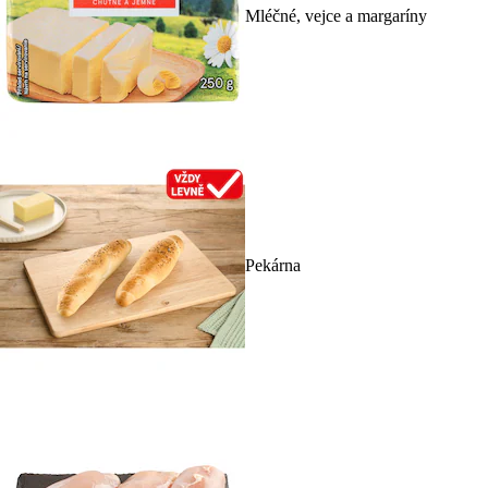
Mléčné, vejce a margaríny
Pekárna