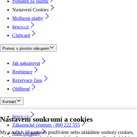
Poplatek za službu
Nastavení Cookies
Možnosti platby
itesco.cz
Clubcard
Pomoc s prvním nákupem
Jak nakupovat
Registrace
Rezervace času
Oblíbené
Kontakt
itesco.cz
Nastavení soukromí a cookies
Zákaznické centrum - 800 222 555
My a našich 18 partnerů používáme nebo ukládáme soubory cookies,
Naše obchody