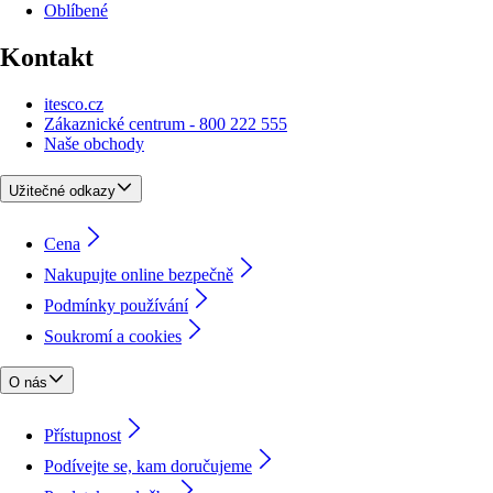
Oblíbené
Kontakt
itesco.cz
Zákaznické centrum - 800 222 555
Naše obchody
Užitečné odkazy
Cena
Nakupujte online bezpečně
Podmínky používání
Soukromí a cookies
O nás
Přístupnost
Podívejte se, kam doručujeme