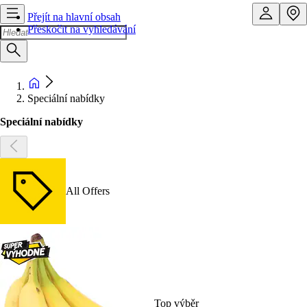
Přejít na hlavní obsah
Přeskočit na vyhledávání
Speciální nabídky
Speciální nabídky
All Offers
Top výběr