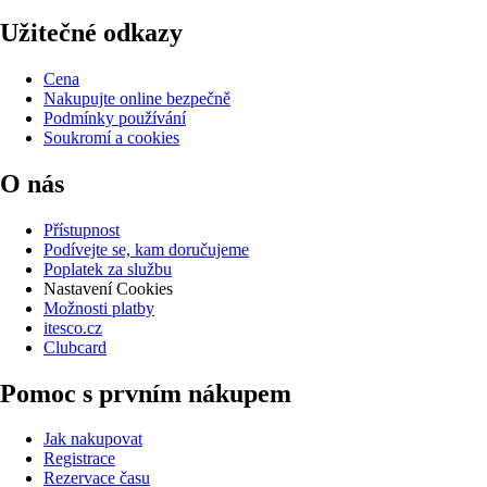
Užitečné odkazy
Cena
Nakupujte online bezpečně
Podmínky používání
Soukromí a cookies
O nás
Přístupnost
Podívejte se, kam doručujeme
Poplatek za službu
Nastavení Cookies
Možnosti platby
itesco.cz
Clubcard
Pomoc s prvním nákupem
Jak nakupovat
Registrace
Rezervace času