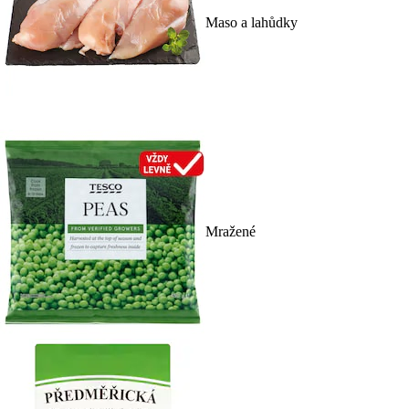
Maso a lahůdky
Mražené