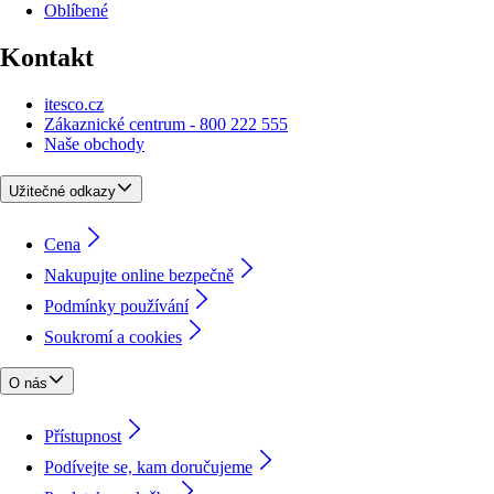
Oblíbené
Kontakt
itesco.cz
Zákaznické centrum - 800 222 555
Naše obchody
Užitečné odkazy
Cena
Nakupujte online bezpečně
Podmínky používání
Soukromí a cookies
O nás
Přístupnost
Podívejte se, kam doručujeme