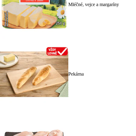
Mléčné, vejce a margaríny
Pekárna