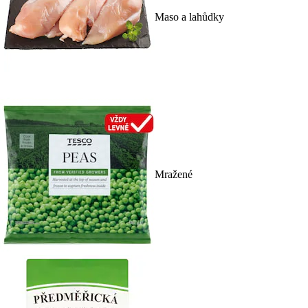
Maso a lahůdky
Mražené