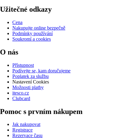
Užitečné odkazy
Cena
Nakupujte online bezpečně
Podmínky používání
Soukromí a cookies
O nás
Přístupnost
Podívejte se, kam doručujeme
Poplatek za službu
Nastavení Cookies
Možnosti platby
itesco.cz
Clubcard
Pomoc s prvním nákupem
Jak nakupovat
Registrace
Rezervace času