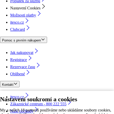
Poplatek za službu
Nastavení Cookies
Možnosti platby
itesco.cz
Clubcard
Pomoc s prvním nákupem
Jak nakupovat
Registrace
Rezervace času
Oblíbené
Kontakt
itesco.cz
Nastavení soukromí a cookies
Zákaznické centrum - 800 222 555
My a našich 18 partnerů používáme nebo ukládáme soubory cookies,
Naše obchody