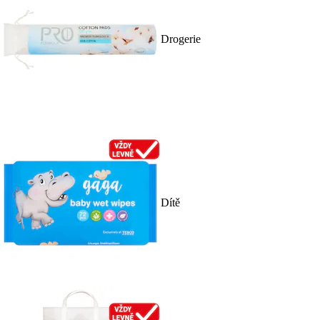
Drogerie
Dítě