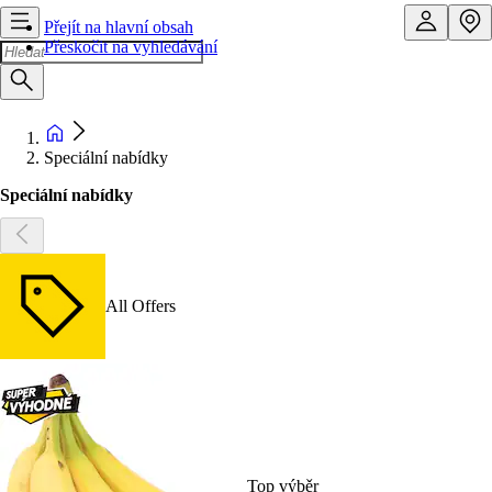
Přejít na hlavní obsah
Přeskočit na vyhledávání
Speciální nabídky
Speciální nabídky
All Offers
Top výběr