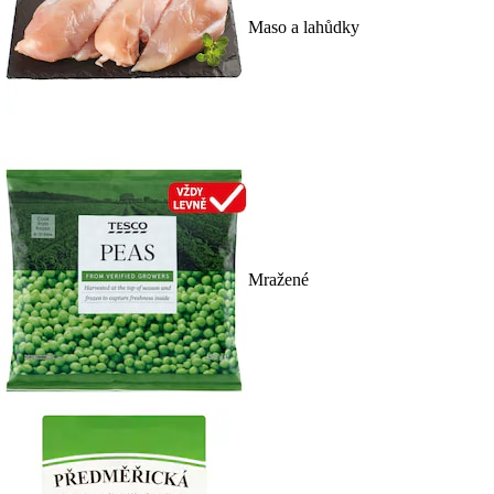
Maso a lahůdky
Mražené