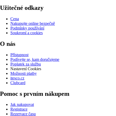
Užitečné odkazy
Cena
Nakupujte online bezpečně
Podmínky používání
Soukromí a cookies
O nás
Přístupnost
Podívejte se, kam doručujeme
Poplatek za službu
Nastavení Cookies
Možnosti platby
itesco.cz
Clubcard
Pomoc s prvním nákupem
Jak nakupovat
Registrace
Rezervace času