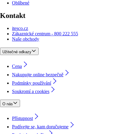
Oblíbené
Kontakt
itesco.cz
Zákaznické centrum - 800 222 555
Naše obchody
Užitečné odkazy
Cena
Nakupujte online bezpečně
Podmínky používání
Soukromí a cookies
O nás
Přístupnost
Podívejte se, kam doručujeme