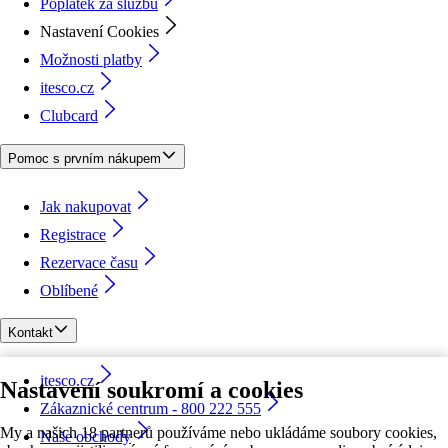
Poplatek za službu
Nastavení Cookies
Možnosti platby
itesco.cz
Clubcard
Pomoc s prvním nákupem
Jak nakupovat
Registrace
Rezervace času
Oblíbené
Kontakt
itesco.cz
Nastavení soukromí a cookies
Zákaznické centrum - 800 222 555
My a našich 18 partnerů používáme nebo ukládáme soubory cookies,
Naše obchody