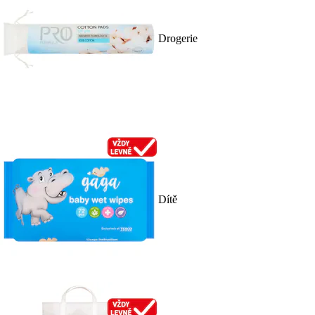
Drogerie
Dítě