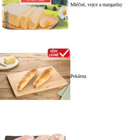
Mléčné, vejce a margaríny
Pekárna