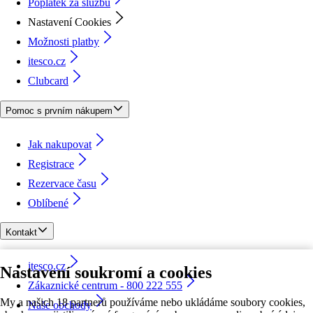
Poplatek za službu
Nastavení Cookies
Možnosti platby
itesco.cz
Clubcard
Pomoc s prvním nákupem
Jak nakupovat
Registrace
Rezervace času
Oblíbené
Kontakt
itesco.cz
Nastavení soukromí a cookies
Zákaznické centrum - 800 222 555
My a našich 18 partnerů používáme nebo ukládáme soubory cookies,
Naše obchody