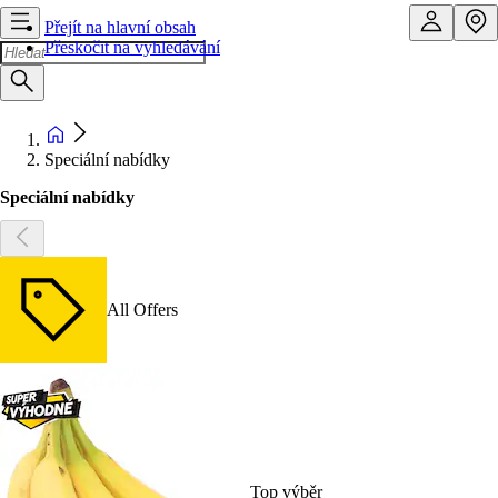
Přejít na hlavní obsah
Přeskočit na vyhledávání
Speciální nabídky
Speciální nabídky
All Offers
Top výběr