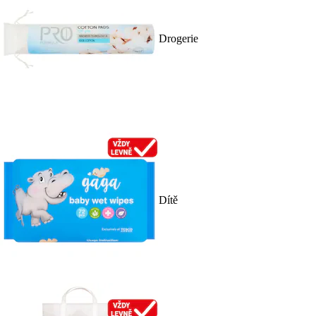
Drogerie
Dítě