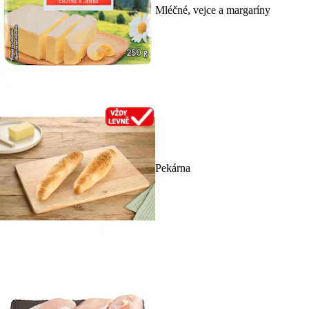
Mléčné, vejce a margaríny
Pekárna