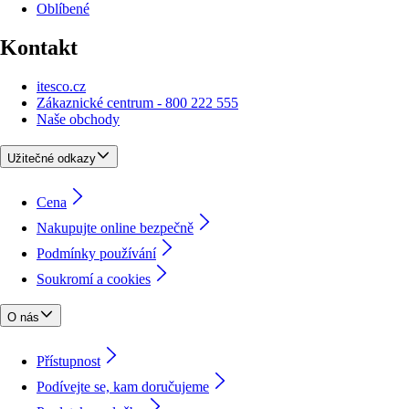
Oblíbené
Kontakt
itesco.cz
Zákaznické centrum - 800 222 555
Naše obchody
Užitečné odkazy
Cena
Nakupujte online bezpečně
Podmínky používání
Soukromí a cookies
O nás
Přístupnost
Podívejte se, kam doručujeme