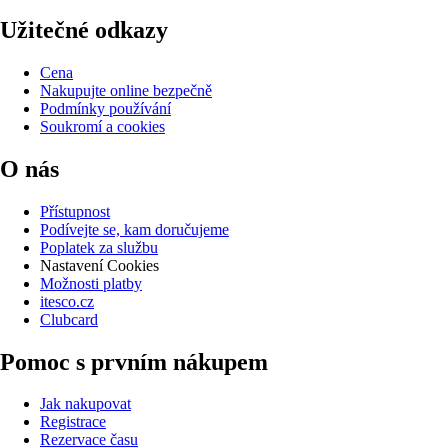
Užitečné odkazy
Cena
Nakupujte online bezpečně
Podmínky používání
Soukromí a cookies
O nás
Přístupnost
Podívejte se, kam doručujeme
Poplatek za službu
Nastavení Cookies
Možnosti platby
itesco.cz
Clubcard
Pomoc s prvním nákupem
Jak nakupovat
Registrace
Rezervace času