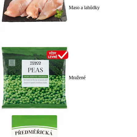
Maso a lahůdky
Mražené