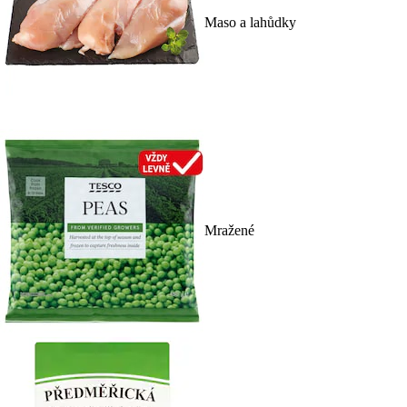
Maso a lahůdky
Mražené