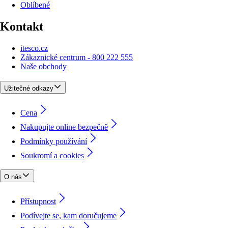
Oblíbené
Kontakt
itesco.cz
Zákaznické centrum - 800 222 555
Naše obchody
Užitečné odkazy
Cena
Nakupujte online bezpečně
Podmínky používání
Soukromí a cookies
O nás
Přístupnost
Podívejte se, kam doručujeme