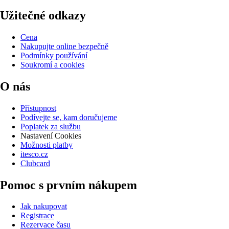
Užitečné odkazy
Cena
Nakupujte online bezpečně
Podmínky používání
Soukromí a cookies
O nás
Přístupnost
Podívejte se, kam doručujeme
Poplatek za službu
Nastavení Cookies
Možnosti platby
itesco.cz
Clubcard
Pomoc s prvním nákupem
Jak nakupovat
Registrace
Rezervace času