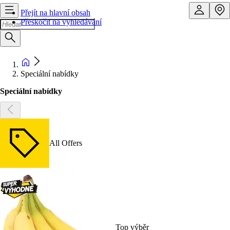
Přejít na hlavní obsah
Přeskočit na vyhledávání
Speciální nabídky
Speciální nabídky
All Offers
Top výběr