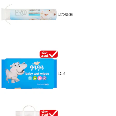
Drogerie
Dítě