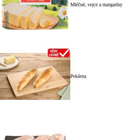
Mléčné, vejce a margaríny
Pekárna