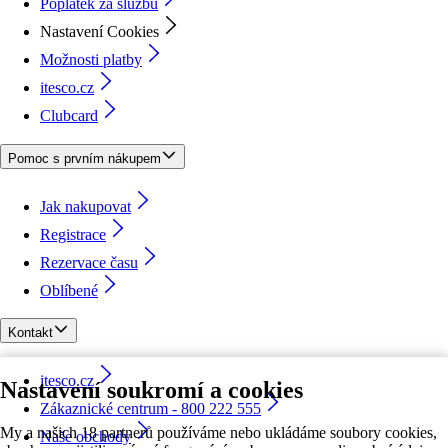
Poplatek za službu
Nastavení Cookies
Možnosti platby
itesco.cz
Clubcard
Pomoc s prvním nákupem
Jak nakupovat
Registrace
Rezervace času
Oblíbené
Kontakt
itesco.cz
Nastavení soukromí a cookies
Zákaznické centrum - 800 222 555
My a našich 18 partnerů používáme nebo ukládáme soubory cookies,
Naše obchody