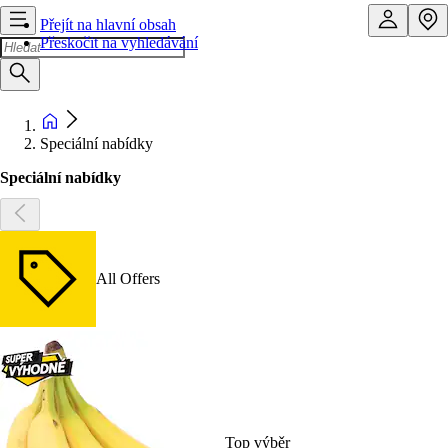
Přejít na hlavní obsah
Přeskočit na vyhledávání
Speciální nabídky
Speciální nabídky
All Offers
Top výběr