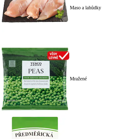
Maso a lahůdky
Mražené