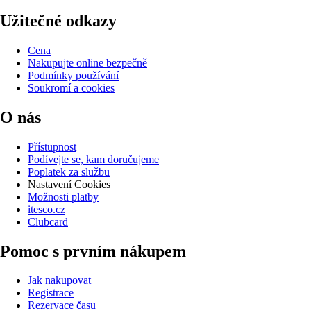
Užitečné odkazy
Cena
Nakupujte online bezpečně
Podmínky používání
Soukromí a cookies
O nás
Přístupnost
Podívejte se, kam doručujeme
Poplatek za službu
Nastavení Cookies
Možnosti platby
itesco.cz
Clubcard
Pomoc s prvním nákupem
Jak nakupovat
Registrace
Rezervace času