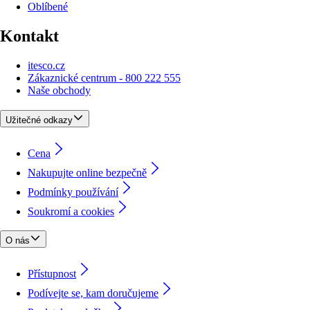
Oblíbené
Kontakt
itesco.cz
Zákaznické centrum - 800 222 555
Naše obchody
Užitečné odkazy
Cena
Nakupujte online bezpečně
Podmínky používání
Soukromí a cookies
O nás
Přístupnost
Podívejte se, kam doručujeme