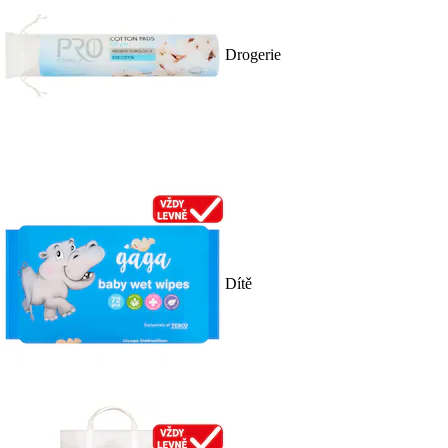
Drogerie
Dítě