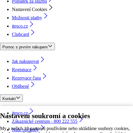
Poplatek za službu
Nastavení Cookies
Možnosti platby
itesco.cz
Clubcard
Pomoc s prvním nákupem
Jak nakupovat
Registrace
Rezervace času
Oblíbené
Kontakt
itesco.cz
Nastavení soukromí a cookies
Zákaznické centrum - 800 222 555
My a našich 18 partnerů používáme nebo ukládáme soubory cookies,
Naše obchody