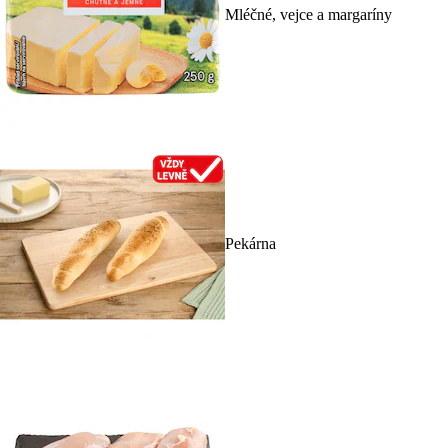
Mléčné, vejce a margaríny
Pekárna