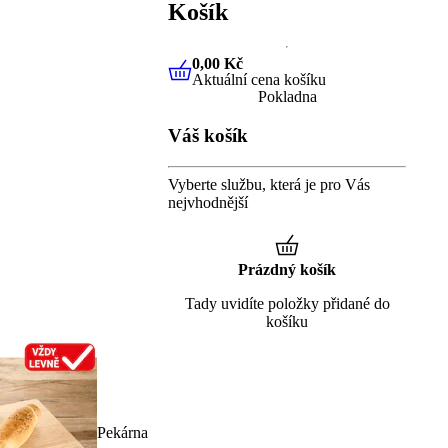
Košík
0,00 Kč
Aktuální cena košíku
0,00 Kč
Aktuální cena košíku
Pokladna
Váš košík
Vyberte službu, která je pro Vás
nejvhodnější
Prázdný košík
Tady uvidíte položky přidané do
košíku
Pekárna