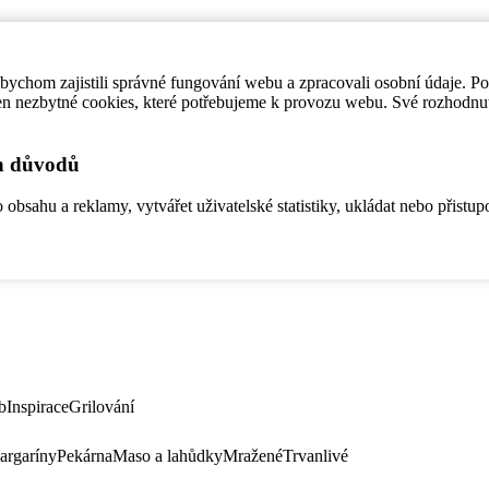
ychom zajistili správné fungování webu a zpracovali osobní údaje. P
en nezbytné cookies, které potřebujeme k provozu webu. Své rozhodnu
ch důvodů
bsahu a reklamy, vytvářet uživatelské statistiky, ukládat nebo přistup
b
Inspirace
Grilování
argaríny
Pekárna
Maso a lahůdky
Mražené
Trvanlivé