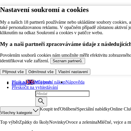
Nastavení soukromí a cookies
My a našich 18 partnerů používáme nebo ukládáme soubory cookies, ab
také personalizovanou reklamu. V opačném případě zůstanou aktivní j
kliknutím na odkaz Soukromí a cookies v patičce webu.
My a naši partneři zpracováváme údaje z následující
Povolením souborů cookies nám umožníte měřit efektivitu zobrazeného o
identifikovat vaše zařízení.
Seznam partnerů.
Přijmout vše
Odmítnout vše
Vlastní nastavení
Přejít na hlavní obsah
Můj první nákup
Nápověda
English
Přeskočit na vyhledávání
Koupit teď
Oblíbené
Speciální nabídky
Online Clu
Všechny kategorie
Top výběr
Zpátky do školy
Novinky
Ovoce a zelenina
Mléčné, vejce a m