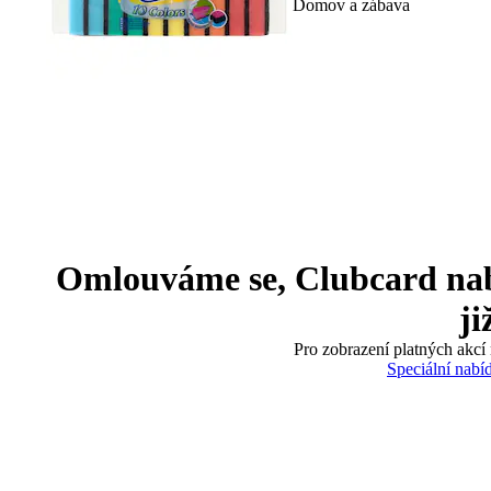
Domov a zábava
Omlouváme se, Clubcard nabíd
ji
Pro zobrazení platných akcí 
Speciální nabí