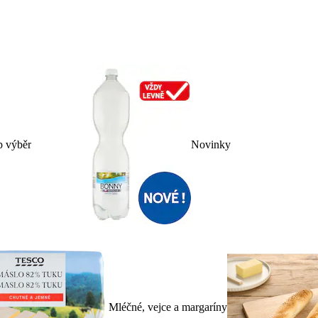
p výběr
Novinky
Mléčné, vejce a margaríny