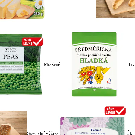
Mražené
Trv
Speciální výživa
Úkli