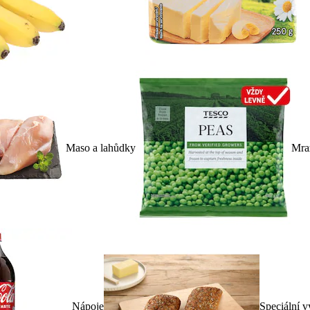
Maso a lahůdky
Mra
Nápoje
Speciální v