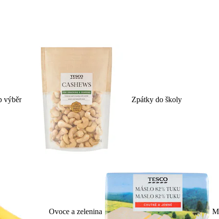
p výběr
Zpátky do školy
Ovoce a zelenina
Ml