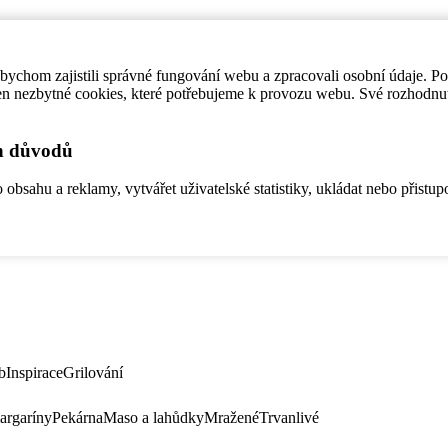
ychom zajistili správné fungování webu a zpracovali osobní údaje. P
en nezbytné cookies, které potřebujeme k provozu webu. Své rozhodnu
ch důvodů
bsahu a reklamy, vytvářet uživatelské statistiky, ukládat nebo přistup
b
Inspirace
Grilování
argaríny
Pekárna
Maso a lahůdky
Mražené
Trvanlivé