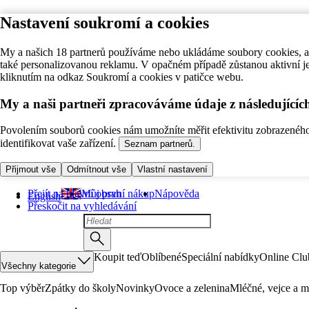
Nastavení soukromí a cookies
My a našich 18 partnerů používáme nebo ukládáme soubory cookies, ab
také personalizovanou reklamu. V opačném případě zůstanou aktivní j
kliknutím na odkaz Soukromí a cookies v patičce webu.
My a naši partneři zpracováváme údaje z následující
Povolením souborů cookies nám umožníte měřit efektivitu zobrazeného o
identifikovat vaše zařízení.
Seznam partnerů.
Přijmout vše
Odmítnout vše
Vlastní nastavení
Přejít na hlavní obsah
Můj první nákup
Nápověda
English
Přeskočit na vyhledávání
Koupit teď
Oblíbené
Speciální nabídky
Online Clu
Všechny kategorie
Top výběr
Zpátky do školy
Novinky
Ovoce a zelenina
Mléčné, vejce a m