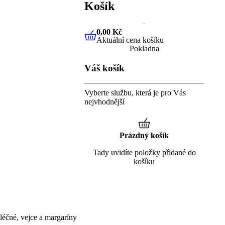
Košík
0,00 Kč
Aktuální cena košíku
0,00 Kč
Aktuální cena košíku
Pokladna
Váš košík
Vyberte službu, která je pro Vás
nejvhodnější
Prázdný košík
Tady uvidíte položky přidané do
košíku
éčné, vejce a margaríny