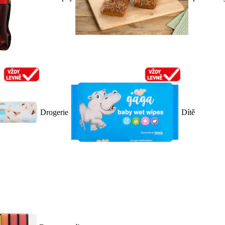
Drogerie
Dítě