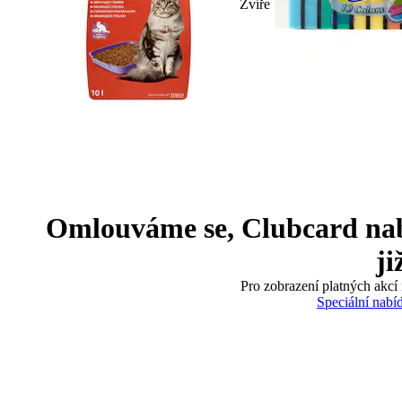
Zvíře
Omlouváme se, Clubcard nabíd
ji
Pro zobrazení platných akcí 
Speciální nabí