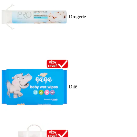
Drogerie
Dítě