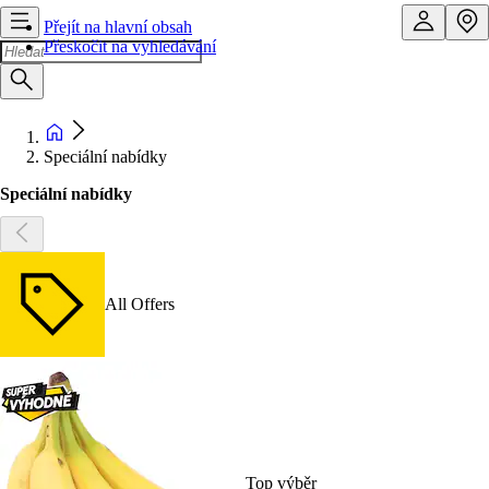
Přejít na hlavní obsah
Přeskočit na vyhledávání
Speciální nabídky
Speciální nabídky
All Offers
Top výběr