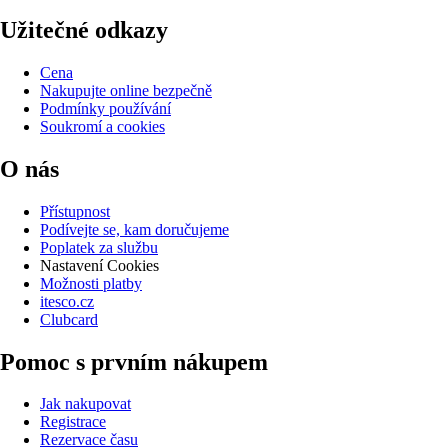
Užitečné odkazy
Cena
Nakupujte online bezpečně
Podmínky používání
Soukromí a cookies
O nás
Přístupnost
Podívejte se, kam doručujeme
Poplatek za službu
Nastavení Cookies
Možnosti platby
itesco.cz
Clubcard
Pomoc s prvním nákupem
Jak nakupovat
Registrace
Rezervace času