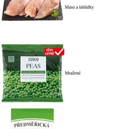
Maso a lahůdky
Mražené