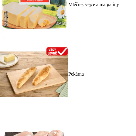
Mléčné, vejce a margaríny
Pekárna