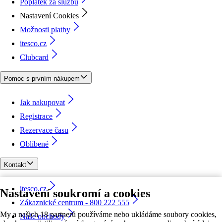
Poplatek za službu
Nastavení Cookies
Možnosti platby
itesco.cz
Clubcard
Pomoc s prvním nákupem
Jak nakupovat
Registrace
Rezervace času
Oblíbené
Kontakt
itesco.cz
Nastavení soukromí a cookies
Zákaznické centrum - 800 222 555
My a našich 18 partnerů používáme nebo ukládáme soubory cookies,
Naše obchody