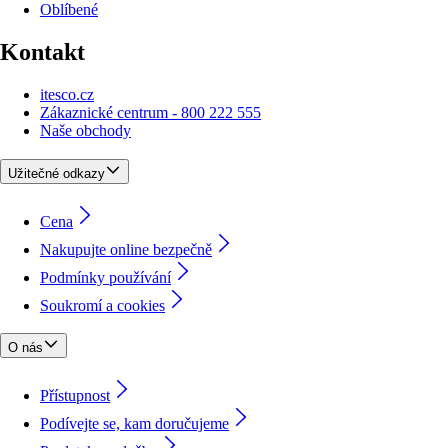
Oblíbené
Kontakt
itesco.cz
Zákaznické centrum - 800 222 555
Naše obchody
Užitečné odkazy
Cena
Nakupujte online bezpečně
Podmínky používání
Soukromí a cookies
O nás
Přístupnost
Podívejte se, kam doručujeme