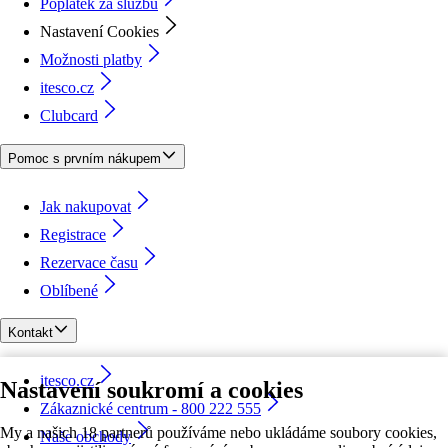
Poplatek za službu
Nastavení Cookies
Možnosti platby
itesco.cz
Clubcard
Pomoc s prvním nákupem
Jak nakupovat
Registrace
Rezervace času
Oblíbené
Kontakt
itesco.cz
Nastavení soukromí a cookies
Zákaznické centrum - 800 222 555
My a našich 18 partnerů používáme nebo ukládáme soubory cookies,
Naše obchody