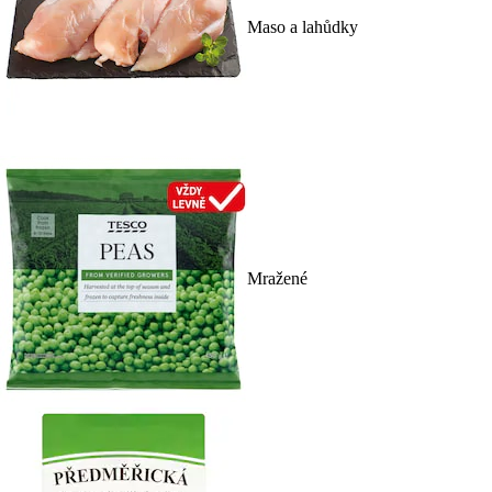
Maso a lahůdky
Mražené