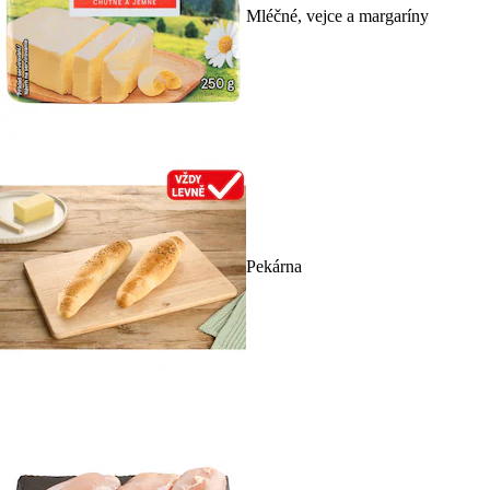
Mléčné, vejce a margaríny
Pekárna