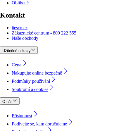
Oblíbené
Kontakt
itesco.cz
Zákaznické centrum - 800 222 555
Naše obchody
Užitečné odkazy
Cena
Nakupujte online bezpečně
Podmínky používání
Soukromí a cookies
O nás
Přístupnost
Podívejte se, kam doručujeme