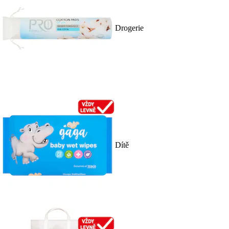
Drogerie
Dítě