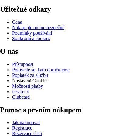
Užitečné odkazy
Cena
Nakupujte online bezpečně
Podmínky používání
Soukromí a cookies
O nás
Přístupnost
Podívejte se, kam doručujeme
Poplatek za službu
Nastavení Cookies
Možnosti platby
itesco.cz
Clubcard
Pomoc s prvním nákupem
Jak nakupovat
Registrace
Rezervace času