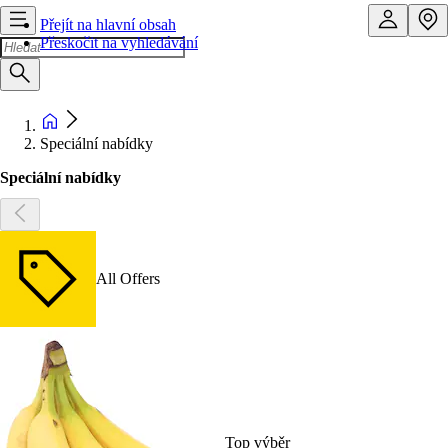
Přejít na hlavní obsah
Přeskočit na vyhledávání
Speciální nabídky
Speciální nabídky
All Offers
Top výběr