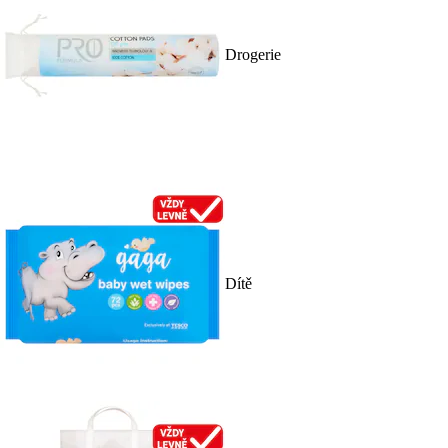
Drogerie
Dítě