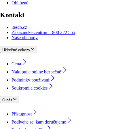
Oblíbené
Kontakt
itesco.cz
Zákaznické centrum - 800 222 555
Naše obchody
Užitečné odkazy
Cena
Nakupujte online bezpečně
Podmínky používání
Soukromí a cookies
O nás
Přístupnost
Podívejte se, kam doručujeme