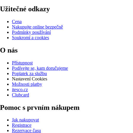
Užitečné odkazy
Cena
Nakupujte online bezpečně
Podmínky používání
Soukromí a cookies
O nás
Přístupnost
Podívejte se, kam doručujeme
Poplatek za službu
Nastavení Cookies
Možnosti platby
itesco.cz
Clubcard
Pomoc s prvním nákupem
Jak nakupovat
Registrace
Rezervace času