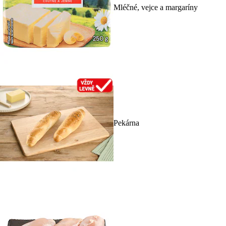
Mléčné, vejce a margaríny
Pekárna