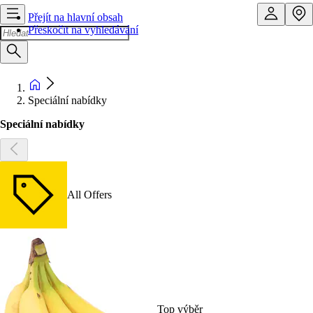
Přejít na hlavní obsah
Přeskočit na vyhledávání
Speciální nabídky
Speciální nabídky
All Offers
Top výběr