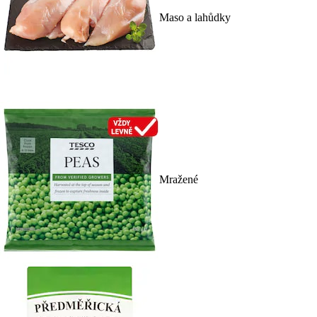
Maso a lahůdky
Mražené