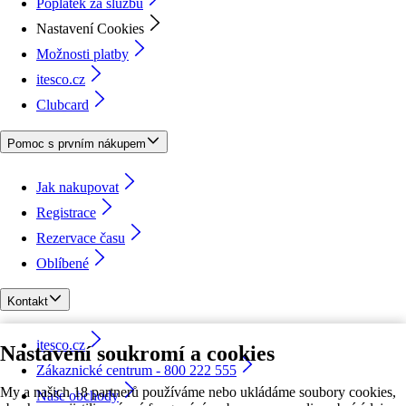
Poplatek za službu
Nastavení Cookies
Možnosti platby
itesco.cz
Clubcard
Pomoc s prvním nákupem
Jak nakupovat
Registrace
Rezervace času
Oblíbené
Kontakt
itesco.cz
Nastavení soukromí a cookies
Zákaznické centrum - 800 222 555
My a našich 18 partnerů používáme nebo ukládáme soubory cookies,
Naše obchody