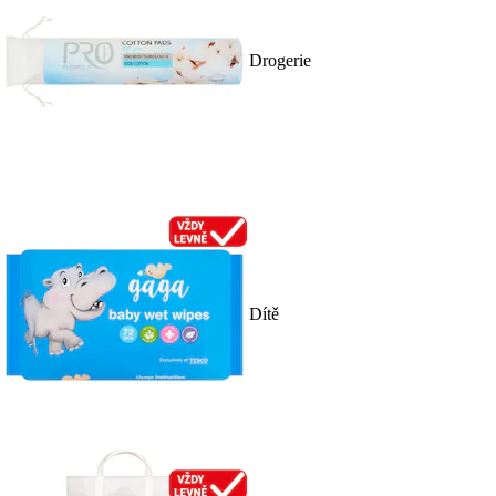
Drogerie
Dítě