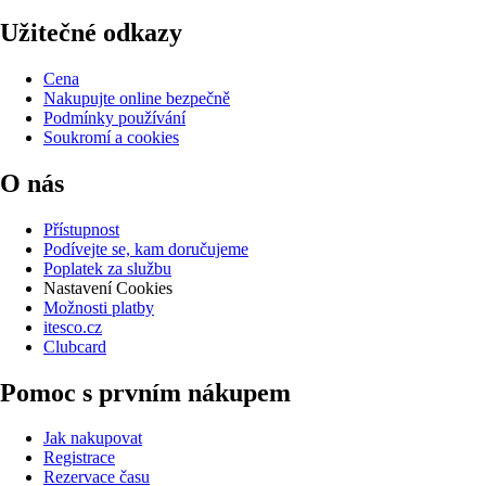
Užitečné odkazy
Cena
Nakupujte online bezpečně
Podmínky používání
Soukromí a cookies
O nás
Přístupnost
Podívejte se, kam doručujeme
Poplatek za službu
Nastavení Cookies
Možnosti platby
itesco.cz
Clubcard
Pomoc s prvním nákupem
Jak nakupovat
Registrace
Rezervace času