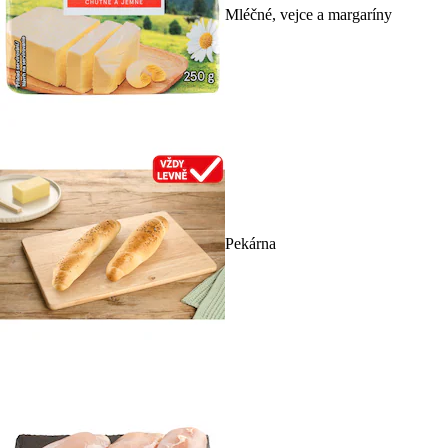
Mléčné, vejce a margaríny
Pekárna