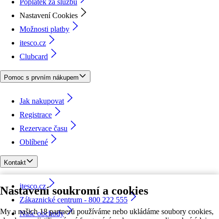
Poplatek za službu
Nastavení Cookies
Možnosti platby
itesco.cz
Clubcard
Pomoc s prvním nákupem
Jak nakupovat
Registrace
Rezervace času
Oblíbené
Kontakt
itesco.cz
Nastavení soukromí a cookies
Zákaznické centrum - 800 222 555
My a našich 18 partnerů používáme nebo ukládáme soubory cookies,
Naše obchody