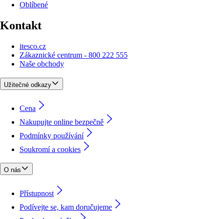
Oblíbené
Kontakt
itesco.cz
Zákaznické centrum - 800 222 555
Naše obchody
Užitečné odkazy
Cena
Nakupujte online bezpečně
Podmínky používání
Soukromí a cookies
O nás
Přístupnost
Podívejte se, kam doručujeme