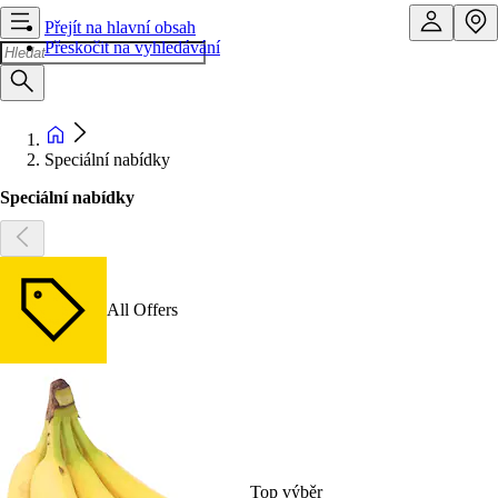
Přejít na hlavní obsah
Přeskočit na vyhledávání
Speciální nabídky
Speciální nabídky
All Offers
Top výběr