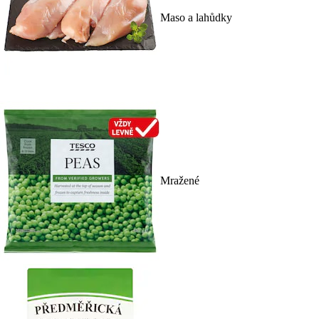
Maso a lahůdky
Mražené