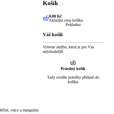
Košík
0,00 Kč
Aktuální cena košíku
0,00 Kč
Aktuální cena košíku
Pokladna
Váš košík
Vyberte službu, která je pro Vás
nejvhodnější
Prázdný košík
Tady uvidíte položky přidané do
košíku
éčné, vejce a margaríny