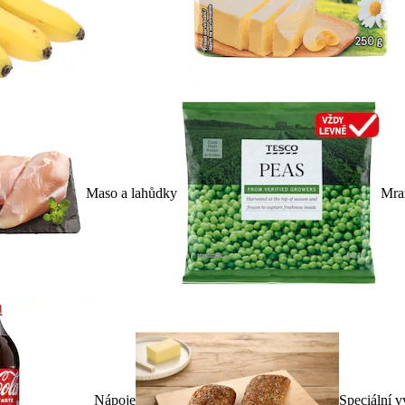
Maso a lahůdky
Mra
Nápoje
Speciální v