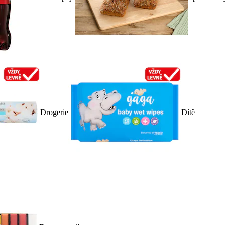
Drogerie
Dítě