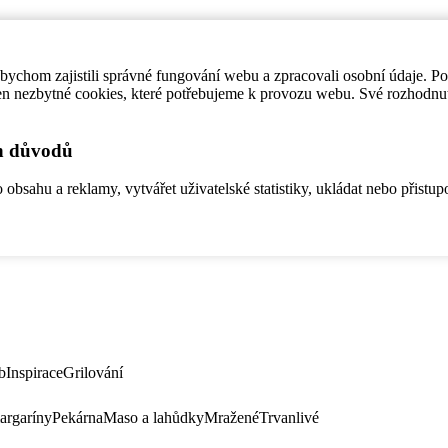
ychom zajistili správné fungování webu a zpracovali osobní údaje. P
en nezbytné cookies, které potřebujeme k provozu webu. Své rozhodnu
ch důvodů
bsahu a reklamy, vytvářet uživatelské statistiky, ukládat nebo přistup
b
Inspirace
Grilování
argaríny
Pekárna
Maso a lahůdky
Mražené
Trvanlivé