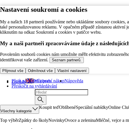
Nastavení soukromí a cookies
My a našich 18 partnerů používáme nebo ukládáme soubory cookies, ab
také personalizovanou reklamu. V opačném případě zůstanou aktivní j
kliknutím na odkaz Soukromí a cookies v patičce webu.
My a naši partneři zpracováváme údaje z následující
Povolením souborů cookies nám umožníte měřit efektivitu zobrazeného o
identifikovat vaše zařízení.
Seznam partnerů.
Přijmout vše
Odmítnout vše
Vlastní nastavení
Přejít na hlavní obsah
Můj první nákup
Nápověda
English
Přeskočit na vyhledávání
Koupit teď
Oblíbené
Speciální nabídky
Online Clu
Všechny kategorie
Top výběr
Zpátky do školy
Novinky
Ovoce a zelenina
Mléčné, vejce a m