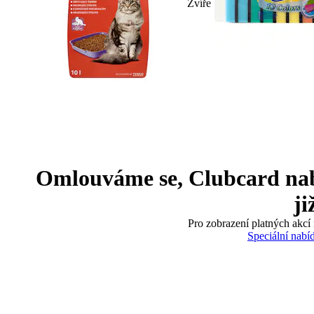
Zvíře
Omlouváme se, Clubcard nabíd
ji
Pro zobrazení platných akcí 
Speciální nabí