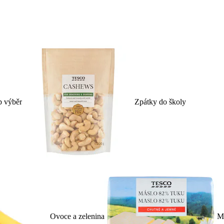
p výběr
Zpátky do školy
Ovoce a zelenina
Ml