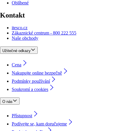
Oblíbené
Kontakt
itesco.cz
Zákaznické centrum - 800 222 555
Naše obchody
Užitečné odkazy
Cena
Nakupujte online bezpečně
Podmínky používání
Soukromí a cookies
O nás
Přístupnost
Podívejte se, kam doručujeme