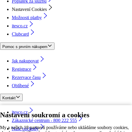
Poplatek za službu
Nastavení Cookies
Možnosti platby
itesco.cz
Clubcard
Pomoc s prvním nákupem
Jak nakupovat
Registrace
Rezervace času
Oblíbené
Kontakt
itesco.cz
Nastavení soukromí a cookies
Zákaznické centrum - 800 222 555
My a našich 18 partnerů používáme nebo ukládáme soubory cookies,
Naše obchody