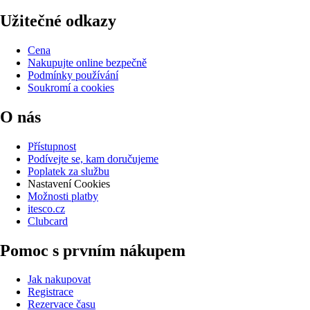
Užitečné odkazy
Cena
Nakupujte online bezpečně
Podmínky používání
Soukromí a cookies
O nás
Přístupnost
Podívejte se, kam doručujeme
Poplatek za službu
Nastavení Cookies
Možnosti platby
itesco.cz
Clubcard
Pomoc s prvním nákupem
Jak nakupovat
Registrace
Rezervace času