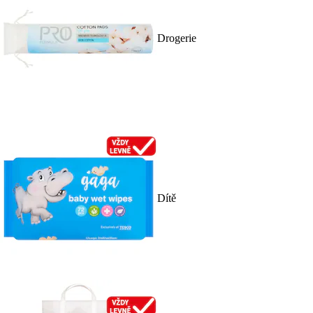
Drogerie
Dítě