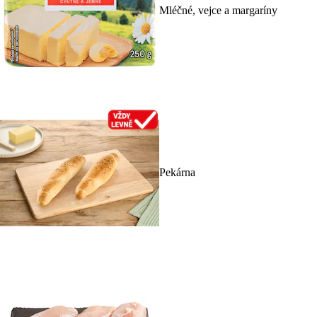
Mléčné, vejce a margaríny
Pekárna