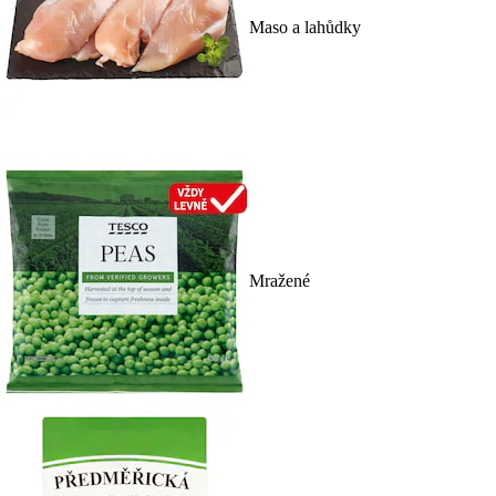
Maso a lahůdky
Mražené