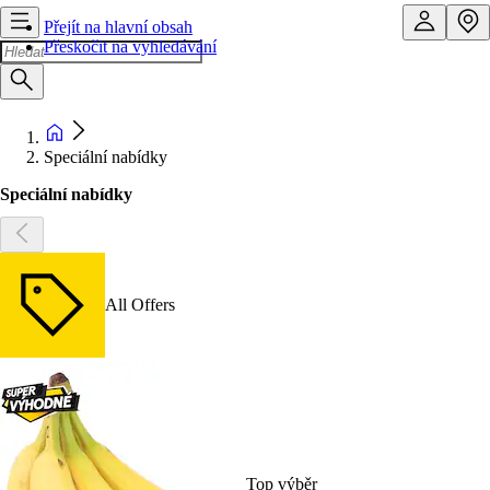
Přejít na hlavní obsah
Přeskočit na vyhledávání
Speciální nabídky
Speciální nabídky
All Offers
Top výběr