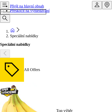
Přejít na hlavní obsah
Přeskočit na vyhledávání
Speciální nabídky
Speciální nabídky
All Offers
Top výběr