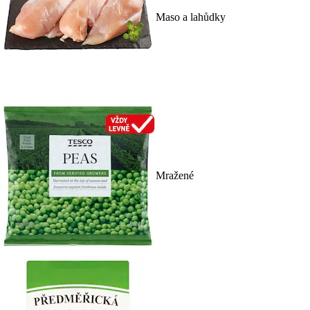
Maso a lahůdky
Mražené