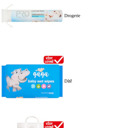
Drogerie
Dítě