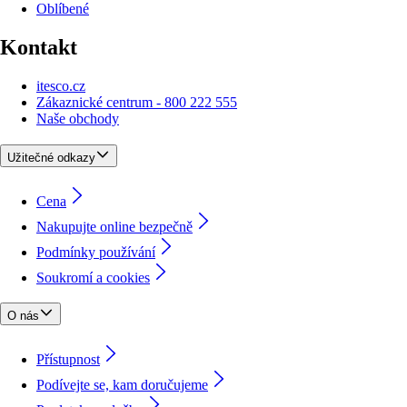
Oblíbené
Kontakt
itesco.cz
Zákaznické centrum - 800 222 555
Naše obchody
Užitečné odkazy
Cena
Nakupujte online bezpečně
Podmínky používání
Soukromí a cookies
O nás
Přístupnost
Podívejte se, kam doručujeme