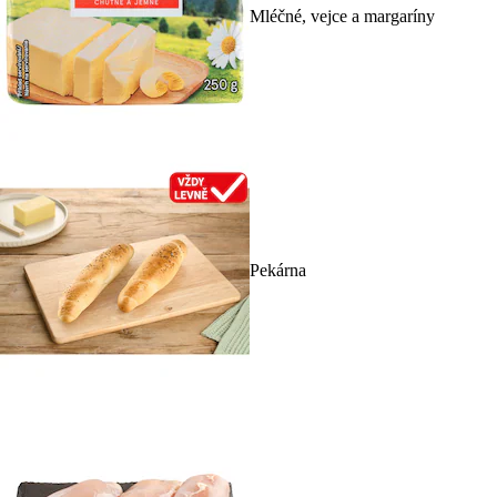
Mléčné, vejce a margaríny
Pekárna