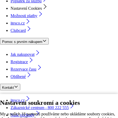
Poplatek za službu
Nastavení Cookies
Možnosti platby
itesco.cz
Clubcard
Pomoc s prvním nákupem
Jak nakupovat
Registrace
Rezervace času
Oblíbené
Kontakt
itesco.cz
Nastavení soukromí a cookies
Zákaznické centrum - 800 222 555
My a našich 18 partnerů používáme nebo ukládáme soubory cookies,
Naše obchody