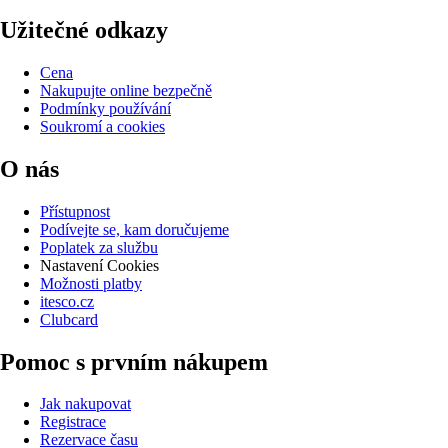
Užitečné odkazy
Cena
Nakupujte online bezpečně
Podmínky používání
Soukromí a cookies
O nás
Přístupnost
Podívejte se, kam doručujeme
Poplatek za službu
Nastavení Cookies
Možnosti platby
itesco.cz
Clubcard
Pomoc s prvním nákupem
Jak nakupovat
Registrace
Rezervace času