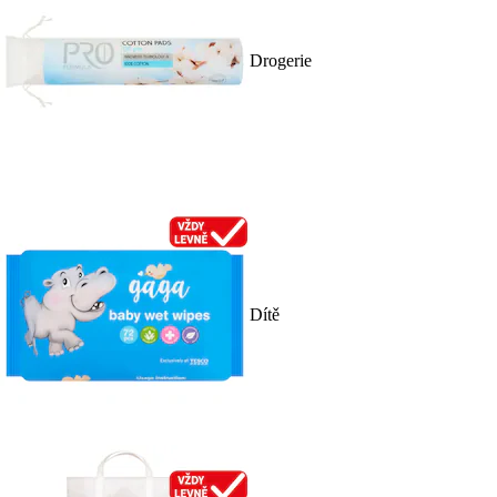
Drogerie
Dítě