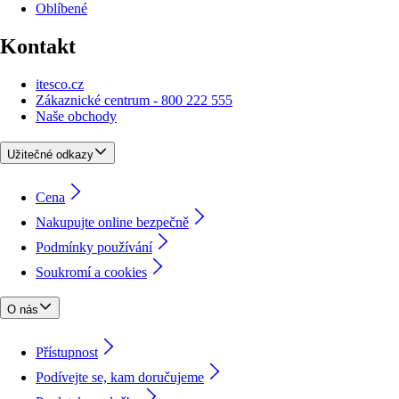
Oblíbené
Kontakt
itesco.cz
Zákaznické centrum - 800 222 555
Naše obchody
Užitečné odkazy
Cena
Nakupujte online bezpečně
Podmínky používání
Soukromí a cookies
O nás
Přístupnost
Podívejte se, kam doručujeme