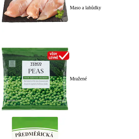
Maso a lahůdky
Mražené