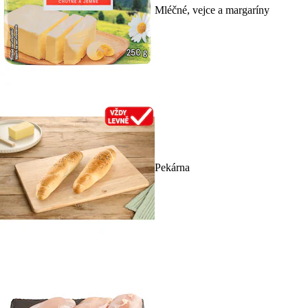
Mléčné, vejce a margaríny
Pekárna