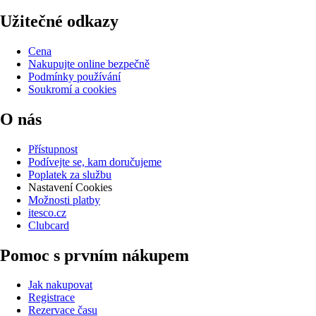
Užitečné odkazy
Cena
Nakupujte online bezpečně
Podmínky používání
Soukromí a cookies
O nás
Přístupnost
Podívejte se, kam doručujeme
Poplatek za službu
Nastavení Cookies
Možnosti platby
itesco.cz
Clubcard
Pomoc s prvním nákupem
Jak nakupovat
Registrace
Rezervace času