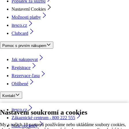
Poplatek za službu
Nastavení Cookies
Možnosti platby
itesco.cz
Clubcard
Pomoc s prvním nákupem
Jak nakupovat
Registrace
Rezervace času
Oblíbené
Kontakt
itesco.cz
Nastavení soukromí a cookies
Zákaznické centrum - 800 222 555
My a našich 18 partnerů používáme nebo ukládáme soubory cookies,
Naše obchody