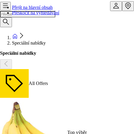
Přejít na hlavní obsah
Přeskočit na vyhledávání
Speciální nabídky
Speciální nabídky
All Offers
Top výběr