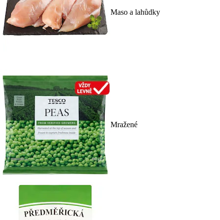
Maso a lahůdky
Mražené