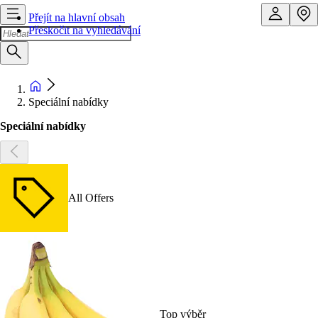
Přejít na hlavní obsah
Přeskočit na vyhledávání
Speciální nabídky
Speciální nabídky
All Offers
Top výběr