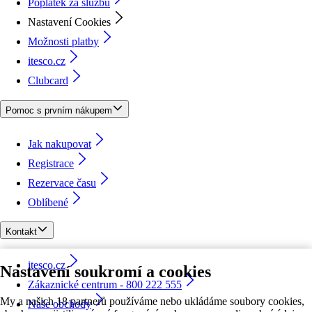
Poplatek za službu
Nastavení Cookies
Možnosti platby
itesco.cz
Clubcard
Pomoc s prvním nákupem
Jak nakupovat
Registrace
Rezervace času
Oblíbené
Kontakt
itesco.cz
Nastavení soukromí a cookies
Zákaznické centrum - 800 222 555
My a našich 18 partnerů používáme nebo ukládáme soubory cookies,
Naše obchody