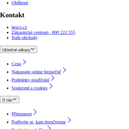
Oblíbené
Kontakt
itesco.cz
Zákaznické centrum - 800 222 555
Naše obchody
Užitečné odkazy
Cena
Nakupujte online bezpečně
Podmínky používání
Soukromí a cookies
O nás
Přístupnost
Podívejte se, kam doručujeme