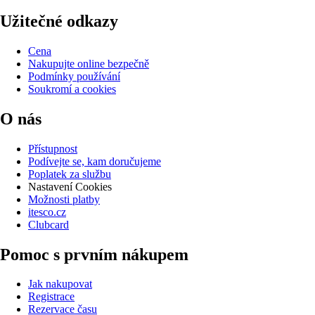
Užitečné odkazy
Cena
Nakupujte online bezpečně
Podmínky používání
Soukromí a cookies
O nás
Přístupnost
Podívejte se, kam doručujeme
Poplatek za službu
Nastavení Cookies
Možnosti platby
itesco.cz
Clubcard
Pomoc s prvním nákupem
Jak nakupovat
Registrace
Rezervace času