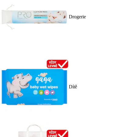
Drogerie
Dítě