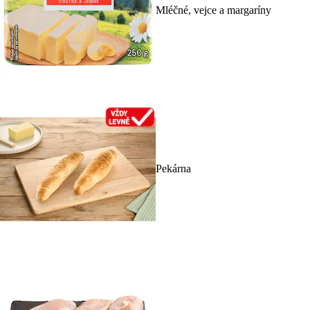
Mléčné, vejce a margaríny
Pekárna