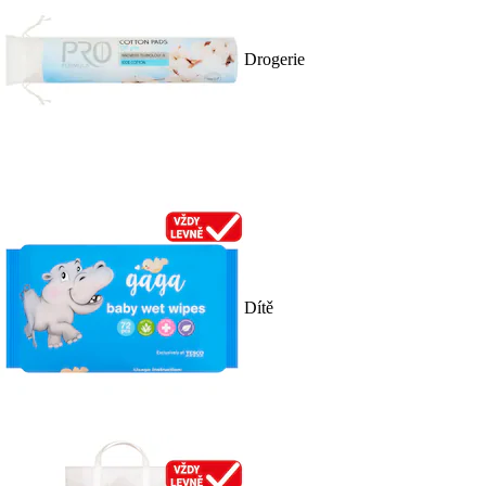
Drogerie
Dítě