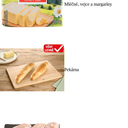
Mléčné, vejce a margaríny
Pekárna