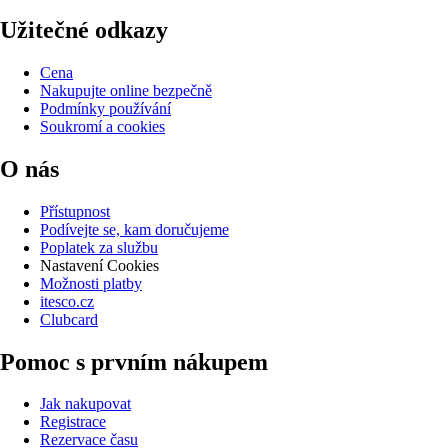
Užitečné odkazy
Cena
Nakupujte online bezpečně
Podmínky používání
Soukromí a cookies
O nás
Přístupnost
Podívejte se, kam doručujeme
Poplatek za službu
Nastavení Cookies
Možnosti platby
itesco.cz
Clubcard
Pomoc s prvním nákupem
Jak nakupovat
Registrace
Rezervace času