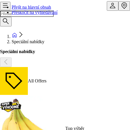
Přejít na hlavní obsah
Přeskočit na vyhledávání
Speciální nabídky
Speciální nabídky
All Offers
Top výběr