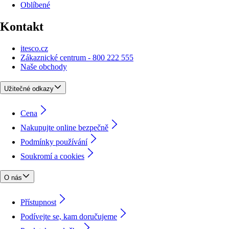
Oblíbené
Kontakt
itesco.cz
Zákaznické centrum - 800 222 555
Naše obchody
Užitečné odkazy
Cena
Nakupujte online bezpečně
Podmínky používání
Soukromí a cookies
O nás
Přístupnost
Podívejte se, kam doručujeme