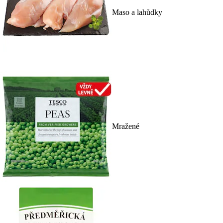
Maso a lahůdky
Mražené