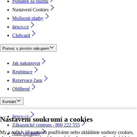
Poplatek za službu
Nastavení Cookies
Možnosti platby
itesco.cz
Clubcard
Pomoc s prvním nákupem
Jak nakupovat
Registrace
Rezervace času
Oblíbené
Kontakt
itesco.cz
Nastavení soukromí a cookies
Zákaznické centrum - 800 222 555
My a našich 18 partnerů používáme nebo ukládáme soubory cookies,
Naše obchody