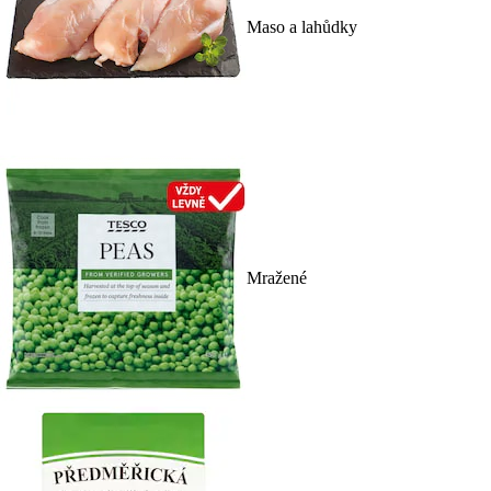
Maso a lahůdky
Mražené