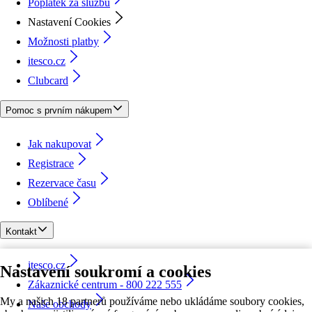
Poplatek za službu
Nastavení Cookies
Možnosti platby
itesco.cz
Clubcard
Pomoc s prvním nákupem
Jak nakupovat
Registrace
Rezervace času
Oblíbené
Kontakt
itesco.cz
Nastavení soukromí a cookies
Zákaznické centrum - 800 222 555
My a našich 18 partnerů používáme nebo ukládáme soubory cookies,
Naše obchody