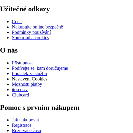
Užitečné odkazy
Cena
Nakupujte online bezpečně
Podmínky používání
Soukromí a cookies
O nás
Přístupnost
Podívejte se, kam doručujeme
Poplatek za službu
Nastavení Cookies
Možnosti platby
itesco.cz
Clubcard
Pomoc s prvním nákupem
Jak nakupovat
Registrace
Rezervace času