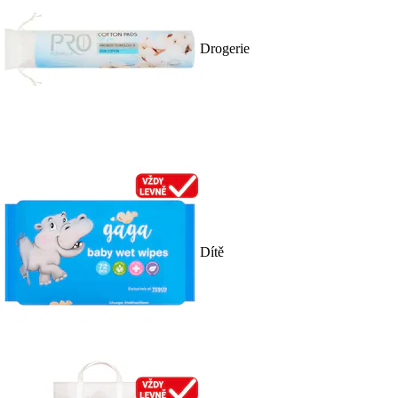
Drogerie
Dítě