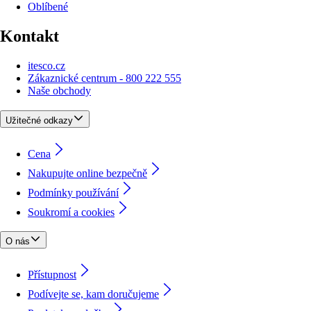
Oblíbené
Kontakt
itesco.cz
Zákaznické centrum - 800 222 555
Naše obchody
Užitečné odkazy
Cena
Nakupujte online bezpečně
Podmínky používání
Soukromí a cookies
O nás
Přístupnost
Podívejte se, kam doručujeme