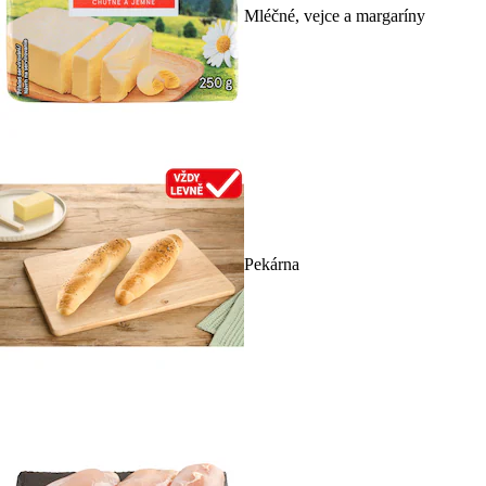
Mléčné, vejce a margaríny
Pekárna