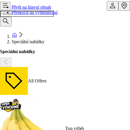
Přejít na hlavní obsah
Přeskočit na vyhledávání
Speciální nabídky
Speciální nabídky
All Offers
Top výběr