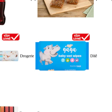
Drogerie
Dítě