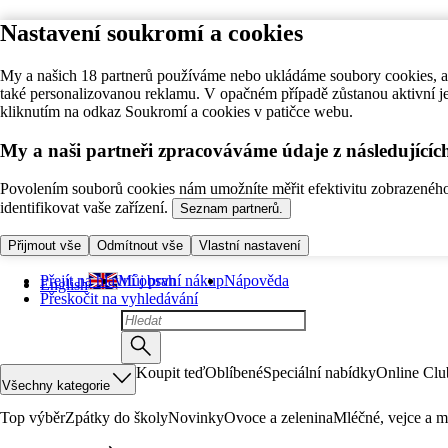
Nastavení soukromí a cookies
My a našich 18 partnerů používáme nebo ukládáme soubory cookies, ab
také personalizovanou reklamu. V opačném případě zůstanou aktivní j
kliknutím na odkaz Soukromí a cookies v patičce webu.
My a naši partneři zpracováváme údaje z následující
Povolením souborů cookies nám umožníte měřit efektivitu zobrazeného o
identifikovat vaše zařízení.
Seznam partnerů.
Přijmout vše
Odmítnout vše
Vlastní nastavení
Přejít na hlavní obsah
Můj první nákup
Nápověda
English
Přeskočit na vyhledávání
Koupit teď
Oblíbené
Speciální nabídky
Online Clu
Všechny kategorie
Top výběr
Zpátky do školy
Novinky
Ovoce a zelenina
Mléčné, vejce a m