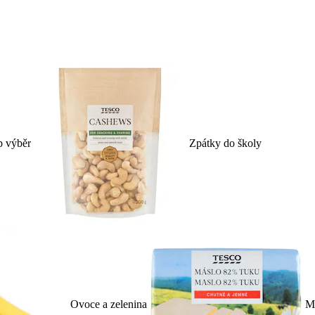
p výběr
Zpátky do školy
Ovoce a zelenina
Ml