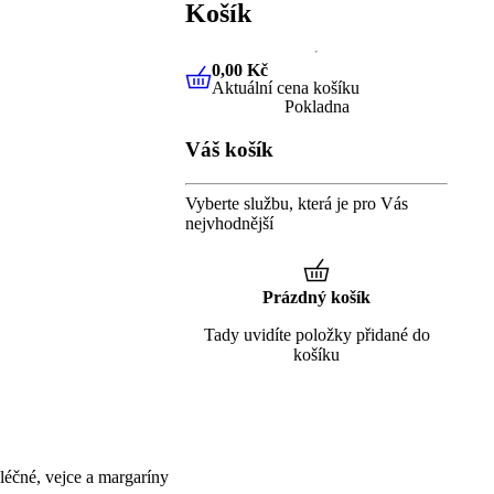
Košík
0,00 Kč
Aktuální cena košíku
0,00 Kč
Aktuální cena košíku
Pokladna
Váš košík
Vyberte službu, která je pro Vás
nejvhodnější
Prázdný košík
Tady uvidíte položky přidané do
košíku
éčné, vejce a margaríny