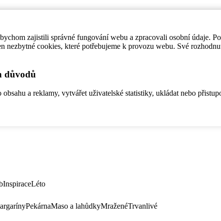
ychom zajistili správné fungování webu a zpracovali osobní údaje. P
en nezbytné cookies, které potřebujeme k provozu webu. Své rozhodnu
ch důvodů
bsahu a reklamy, vytvářet uživatelské statistiky, ukládat nebo přistup
b
Inspirace
Léto
argaríny
Pekárna
Maso a lahůdky
Mražené
Trvanlivé