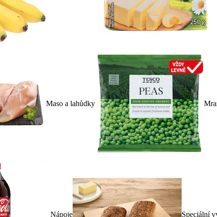
Maso a lahůdky
Mra
Nápoje
Speciální v