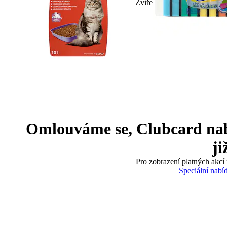
Zvíře
Omlouváme se, Clubcard nabíd
ji
Pro zobrazení platných akcí 
Speciální nabí