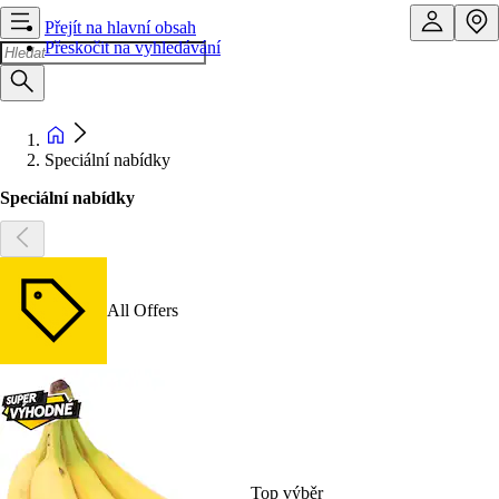
Přejít na hlavní obsah
Přeskočit na vyhledávání
Speciální nabídky
Speciální nabídky
All Offers
Top výběr