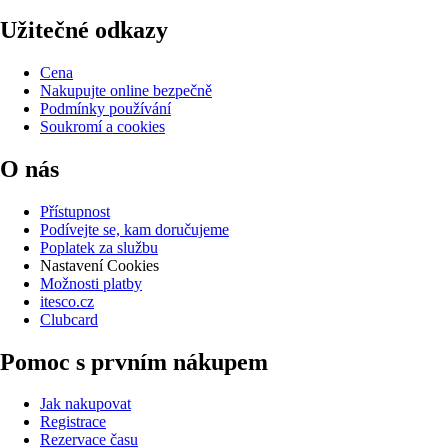
Užitečné odkazy
Cena
Nakupujte online bezpečně
Podmínky používání
Soukromí a cookies
O nás
Přístupnost
Podívejte se, kam doručujeme
Poplatek za službu
Nastavení Cookies
Možnosti platby
itesco.cz
Clubcard
Pomoc s prvním nákupem
Jak nakupovat
Registrace
Rezervace času