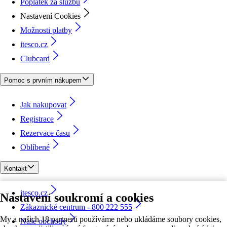
Poplatek za službu
Nastavení Cookies
Možnosti platby
itesco.cz
Clubcard
Pomoc s prvním nákupem
Jak nakupovat
Registrace
Rezervace času
Oblíbené
Kontakt
itesco.cz
Nastavení soukromí a cookies
Zákaznické centrum - 800 222 555
My a našich 18 partnerů používáme nebo ukládáme soubory cookies,
Naše obchody