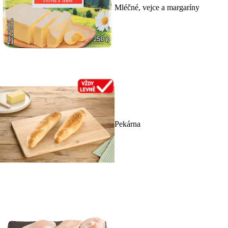
Mléčné, vejce a margaríny
Pekárna