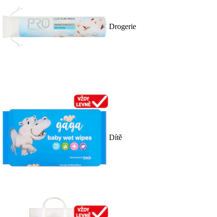
Drogerie
Dítě