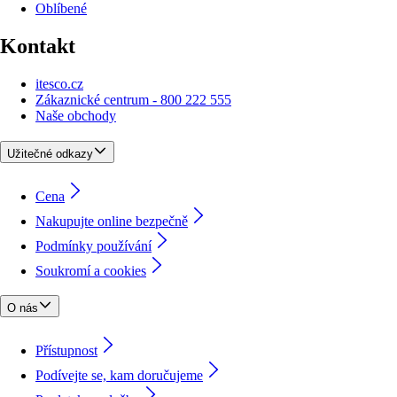
Oblíbené
Kontakt
itesco.cz
Zákaznické centrum - 800 222 555
Naše obchody
Užitečné odkazy
Cena
Nakupujte online bezpečně
Podmínky používání
Soukromí a cookies
O nás
Přístupnost
Podívejte se, kam doručujeme