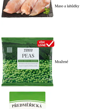
Maso a lahůdky
Mražené