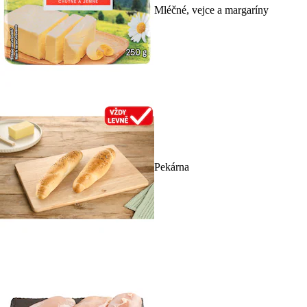
Mléčné, vejce a margaríny
Pekárna