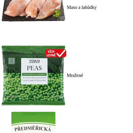
Maso a lahůdky
Mražené