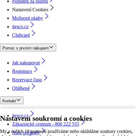
Poplatek za službu
Nastavení Cookies
Možnosti platby
itesco.cz
Clubcard
Pomoc s prvním nákupem
Jak nakupovat
Registrace
Rezervace času
Oblíbené
Kontakt
itesco.cz
Nastavení soukromí a cookies
Zákaznické centrum - 800 222 555
My a našich 18 partnerů používáme nebo ukládáme soubory cookies,
Naše obchody