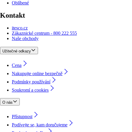
Oblíbené
Kontakt
itesco.cz
Zákaznické centrum - 800 222 555
Naše obchody
Užitečné odkazy
Cena
Nakupujte online bezpečně
Podmínky používání
Soukromí a cookies
O nás
Přístupnost
Podívejte se, kam doručujeme