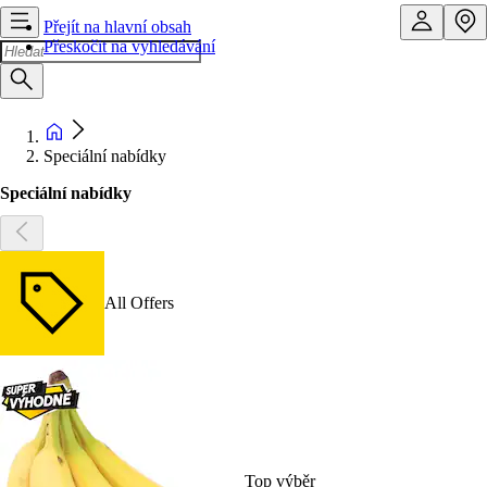
Přejít na hlavní obsah
Přeskočit na vyhledávání
Speciální nabídky
Speciální nabídky
All Offers
Top výběr