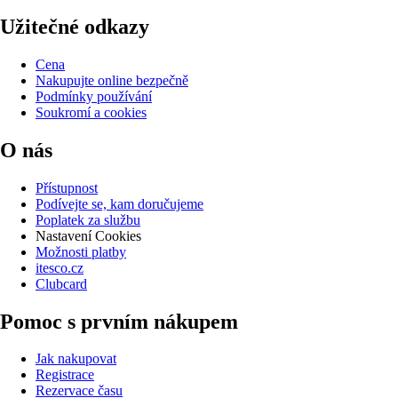
Užitečné odkazy
Cena
Nakupujte online bezpečně
Podmínky používání
Soukromí a cookies
O nás
Přístupnost
Podívejte se, kam doručujeme
Poplatek za službu
Nastavení Cookies
Možnosti platby
itesco.cz
Clubcard
Pomoc s prvním nákupem
Jak nakupovat
Registrace
Rezervace času