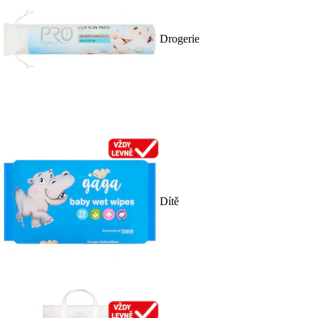
Drogerie
Dítě