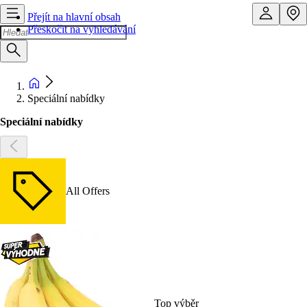
Přejít na hlavní obsah
Přeskočit na vyhledávání
Speciální nabídky
Speciální nabídky
All Offers
Top výběr