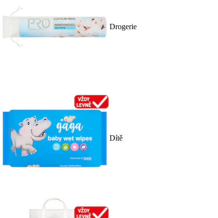
Drogerie
Dítě