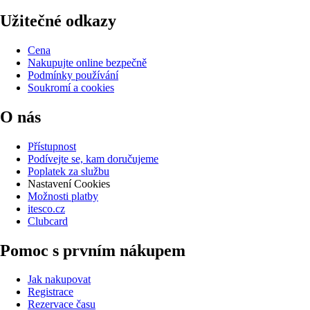
Užitečné odkazy
Cena
Nakupujte online bezpečně
Podmínky používání
Soukromí a cookies
O nás
Přístupnost
Podívejte se, kam doručujeme
Poplatek za službu
Nastavení Cookies
Možnosti platby
itesco.cz
Clubcard
Pomoc s prvním nákupem
Jak nakupovat
Registrace
Rezervace času