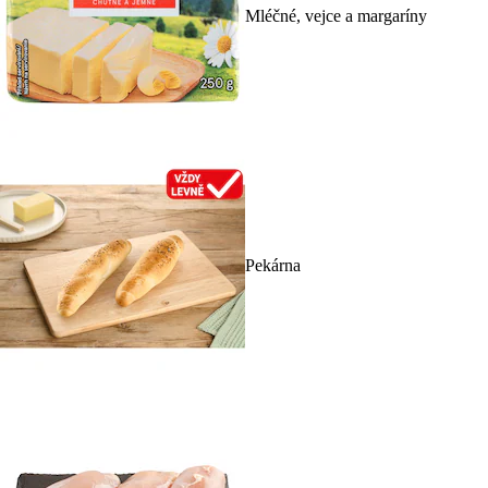
Mléčné, vejce a margaríny
Pekárna