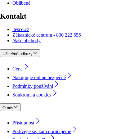
Oblíbené
Kontakt
itesco.cz
Zákaznické centrum - 800 222 555
Naše obchody
Užitečné odkazy
Cena
Nakupujte online bezpečně
Podmínky používání
Soukromí a cookies
O nás
Přístupnost
Podívejte se, kam doručujeme