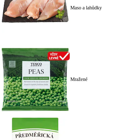
Maso a lahůdky
Mražené