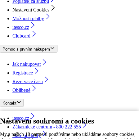
Poplatek za službu
Nastavení Cookies
Možnosti platby
itesco.cz
Clubcard
Pomoc s prvním nákupem
Jak nakupovat
Registrace
Rezervace času
Oblíbené
Kontakt
itesco.cz
Nastavení soukromí a cookies
Zákaznické centrum - 800 222 555
My a našich 18 partnerů používáme nebo ukládáme soubory cookies,
Naše obchody